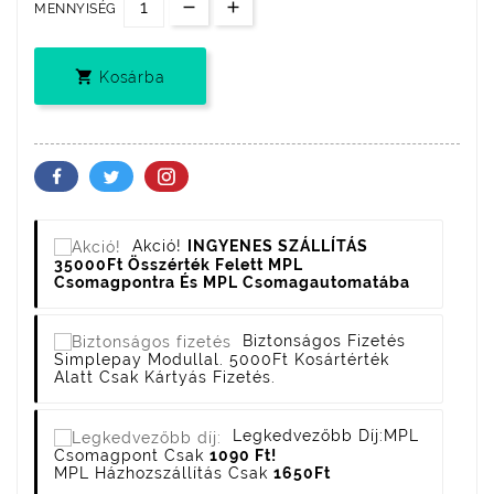
MENNYISÉG

Kosárba
Akció!
INGYENES SZÁLLÍTÁS
35000Ft Összérték Felett MPL
Csomagpontra És MPL Csomagautomatába
Biztonságos Fizetés
Simplepay Modullal. 5000Ft Kosártérték
Alatt Csak Kártyás Fizetés.
Legkedvezőbb Díj:
MPL
Csomagpont Csak
1090 Ft!
MPL Házhozszállítás Csak
1650Ft