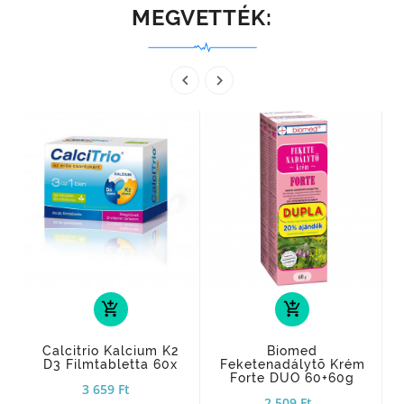
MEGVETTÉK:


add_shopping_cart
add_shopping_cart
Calcitrio Kalcium K2
Biomed
D3 Filmtabletta 60x
Feketenadálytõ Krém
Forte DUO 60+60g
3 659 Ft
2 509 Ft