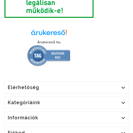
Árukereső.hu

Elérhetőség

Kategóriáink

Információk
Fiókod