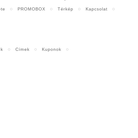
ete
PROMOBOX
Térkép
Kapcsolat
ők
Címek
Kuponok