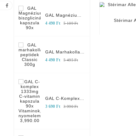
GAL Magnézium-Biszglicinát Kapszula 90x
Stérimar 
Normál
Ár
4 490 Ft
5 109 Ft
ár
GAL Marhakollagén Peptidek Classic 300g
Normál
Ár
4 490 Ft
5 495 Ft
ár
GAL C-Komplex 1333mg C-Vitamin Kapszula 90x
Normál
Ár
3 690 Ft
3 990 Ft
ár