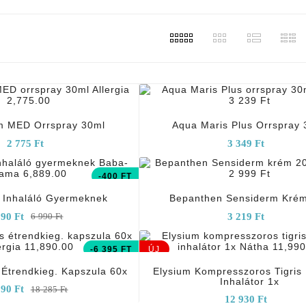
add_shopping_cart
add_shopping_cart
um MED Orrspray 30ml
Aqua Maris Plus Orrspray 
2 775 Ft
3 349 Ft
add_shopping_cart
add_shopping_cart
-400 FT
 Inhaláló Gyermeknek
Bepanthen Sensiderm Kré
590 Ft
3 219 Ft
6 990 Ft
add_shopping_cart
add_shopping_cart
-6 395 FT
ÚJ
Étrendkieg. Kapszula 60x
Elysium Kompresszoros Tigris
Inhalátor 1x
890 Ft
18 285 Ft
12 930 Ft