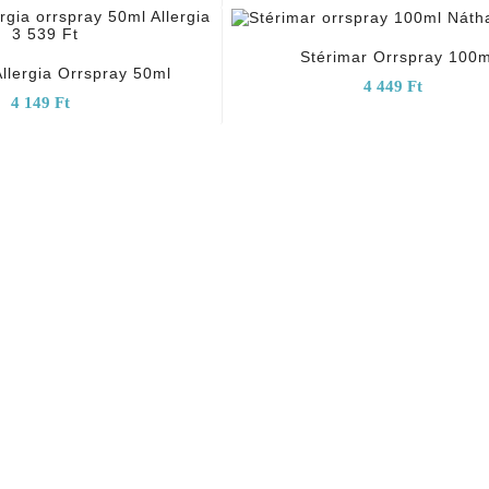
add_shopping_cart
add_shopping_cart
Stérimar Orrspray 100m
Allergia Orrspray 50ml
4 449 Ft
4 149 Ft