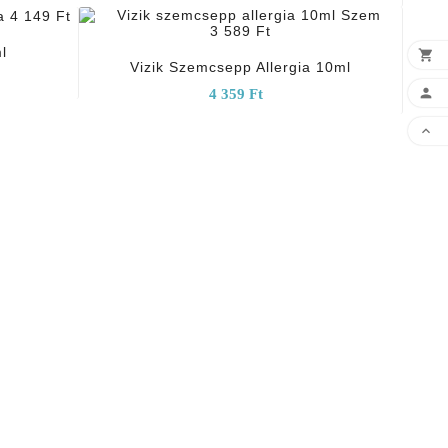
add_shopping_cart
l

Vizik Szemcsepp Allergia 10ml

4 359 Ft
