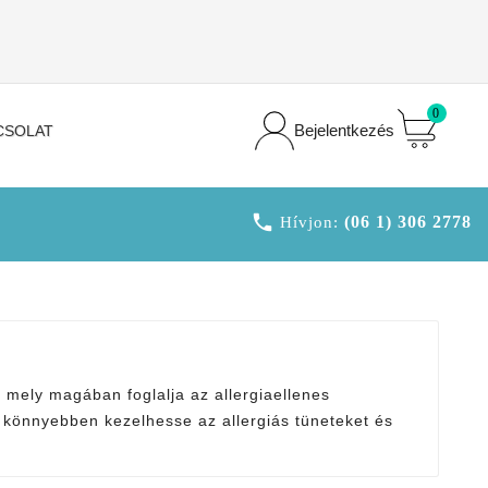
0
Bejelentkezés
CSOLAT

(06 1) 306 2778
Hívjon:
, mely magában foglalja az allergiaellenes
 könnyebben kezelhesse az allergiás tüneteket és