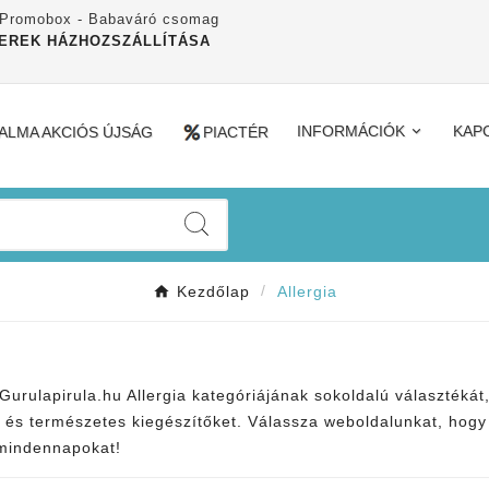
 Promobox - Babaváró csomag
EREK HÁZHOZSZÁLLÍTÁSA
ALMA AKCIÓS ÚJSÁG
PIACTÉR
INFORMÁCIÓK
KAP
Kezdőlap
Allergia
Gurulapirula.hu Allergia kategóriájának sokoldalú választékát
 és természetes kiegészítőket. Válassza weboldalunkat, hogy
mindennapokat!