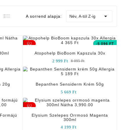

A sorrend alapja:
Név, A-tól Z-ig
add_shopping_cart
ÚJ
-5 096 FT
30ml
Atopohelp BioBoom Kapszula 30x
2 999 Ft
8 095 Ft
add_shopping_cart
m 20g
Bepanthen Sensiderm Krém 50g
5 669 Ft
add_shopping_cart
ÚJ
 Formájú
Elysium Szelepes Orrmosó Magenta
300ml
4 199 Ft