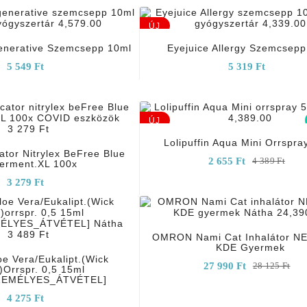
add_shopping_cart
add_shopping_cart
ÚJ
enerative Szemcsepp 10ml
Eyejuice Allergy Szemcsepp
5 549 Ft
5 319 Ft
add_shopping_cart
add_shopping_cart
ÚJ
Lolipuffin Aqua Mini Orrspra
tor Nitrylex BeFree Blue
2 655 Ft
4 389 Ft
erment.XL 100x
3 279 Ft
add_shopping_cart
add_shopping_cart
OMRON Nami Cat Inhalátor N
KDE Gyermek
oe Vera/Eukalipt.(Wick
27 990 Ft
28 125 Ft
)orrspr. 0,5 15ml
ZEMÉLYES_ÁTVÉTEL]
4 275 Ft