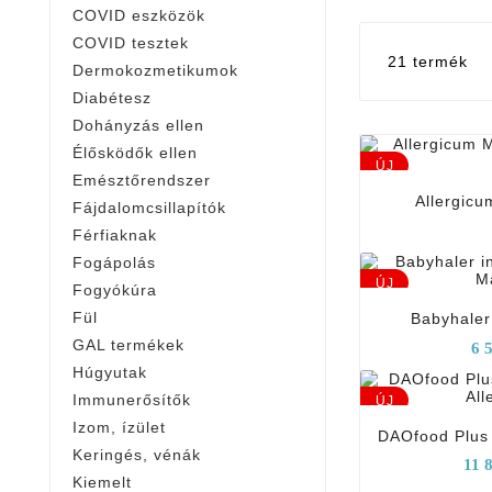
COVID eszközök
COVID tesztek
21 termék
Dermokozmetikumok
Diabétesz
Dohányzás ellen
Élősködők ellen
ÚJ
Emésztőrendszer
Allergic
Fájdalomcsillapítók
Férfiaknak
Fogápolás
ÚJ
Fogyókúra
Fül
Babyhaler
GAL termékek
6 
Húgyutak
Immunerősítők
ÚJ
Izom, ízület
DAOfood Plus 
Keringés, vénák
11 
Kiemelt