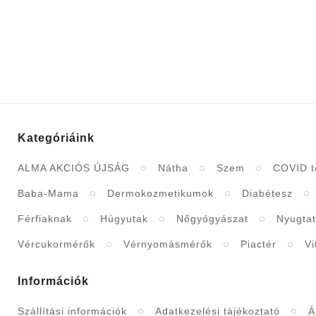
Kategóriáink
ALMA AKCIÓS ÚJSÁG
Nátha
Szem
COVID t
Baba-Mama
Dermokozmetikumok
Diabétesz
Férfiaknak
Húgyutak
Nőgyógyászat
Nyugta
Vércukormérők
Vérnyomásmérők
Piactér
V
Információk
Szállítási információk
Adatkezelési tájékoztató
Á