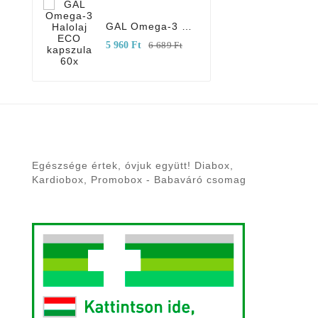
GAL Omega-3 Halolaj ECO Kapszula 60x
Normál
Ár
5 960 Ft
6 689 Ft
ár
Egészsége értek, óvjuk együtt! Diabox,
Kardiobox, Promobox - Babaváró csomag