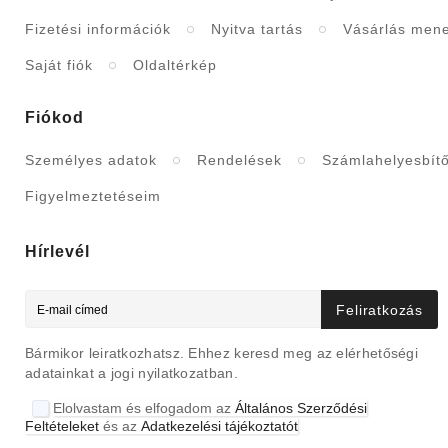
Fizetési információk
Nyitva tartás
Vásárlás men
Saját fiók
Oldaltérkép
Fiókod
Személyes adatok
Rendelések
Számlahelyesbít
Figyelmeztetéseim
Hírlevél
Feliratkozás
Bármikor leiratkozhatsz. Ehhez keresd meg az elérhetőségi
adatainkat a jogi nyilatkozatban.
Elolvastam és elfogadom az
Általános Szerződési
Feltételeket
és az
Adatkezelési tájékoztatót