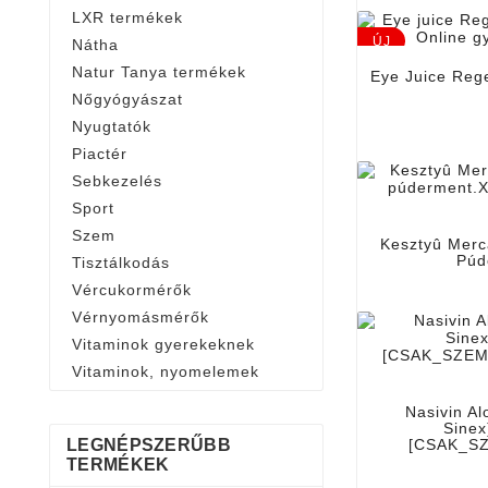
LXR termékek
ÚJ
Nátha
Natur Tanya termékek
Eye Juice Reg
Nőgyógyászat
Nyugtatók
Piactér
Sebkezelés
Sport
Szem
Kesztyû Merca
Púd
Tisztálkodás
Vércukormérők
Vérnyomásmérők
Vitaminok gyerekeknek
Vitaminok, nyomelemek
Nasivin Al
Sinex
[CSAK_S
LEGNÉPSZERŰBB
TERMÉKEK