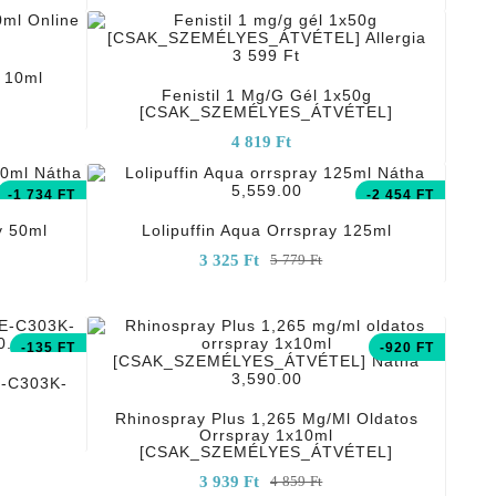
add_shopping_cart
 10ml
Fenistil 1 Mg/g Gél 1x50g
[CSAK_SZEMÉLYES_ÁTVÉTEL]
4 819 Ft
add_shopping_cart
-1 734 FT
-2 454 FT
y 50ml
Lolipuffin Aqua Orrspray 125ml
3 325 Ft
5 779 Ft
-135 FT
-920 FT
add_shopping_cart
E-C303K-
Rhinospray Plus 1,265 Mg/ml Oldatos
Orrspray 1x10ml
[CSAK_SZEMÉLYES_ÁTVÉTEL]
3 939 Ft
4 859 Ft