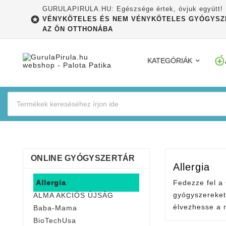
GURULAPIRULA.HU: Egészsége értek, óvjuk együtt!

VÉNYKÖTELES ÉS NEM VÉNYKÖTELES GYÓGYSZ
AZ ÖN OTTHONÁBA
KATEGÓRIÁK
ONLINE GYÓGYSZERTÁR
Allergia
Allergia
Fedezze fel a 
gyógyszereket
ALMA AKCIÓS ÚJSÁG
élvezhesse a 
Baba-Mama
BioTechUsa