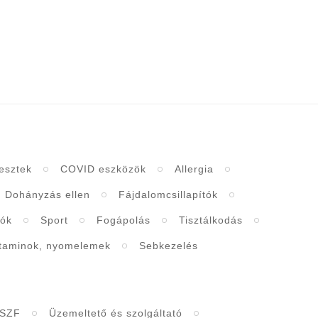
esztek
COVID eszközök
Allergia
Dohányzás ellen
Fájdalomcsillapítók
tók
Sport
Fogápolás
Tisztálkodás
itaminok, nyomelemek
Sebkezelés
SZF
Üzemeltető és szolgáltató