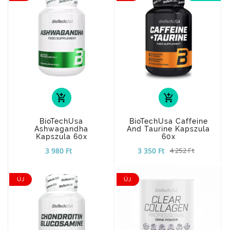
add_shopping_cart
add_shopping_cart
BioTechUsa
BioTechUsa Caffeine
Ashwagandha
And Taurine Kapszula
Kapszula 60x
60x
3 980 Ft
3 350 Ft
4 252 Ft
ÚJ
ÚJ