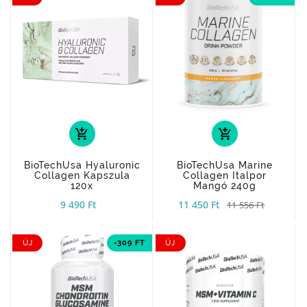
add_shopping_cart
add_shopping_cart
BioTechUsa Hyaluronic
BioTechUsa Marine
Collagen Kapszula
Collagen Italpor
120x
Mangó 240g
9 490 Ft
11 450 Ft
11 556 Ft
ÚJ
-309 FT
ÚJ