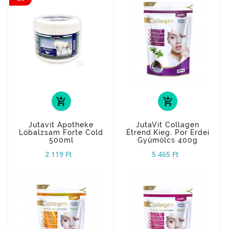
add_shopping_cart
add_shopping_cart
Jutavit Apotheke
JutaVit Collagen
Lóbalzsam Forte Cold
Étrend.kieg. Por Erdei
500ml
Gyümölcs 400g
2 119 Ft
5 465 Ft