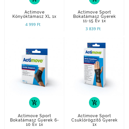
Actimove
Actimove Sport
Könyöktámasz XL 1x
Bokatámasz Gyerek
11-15 Év 1x
4 999 Ft
3 839 Ft
add_shopping_cart
add_shopping_cart
Actimove Sport
Actimove Sport
Bokatámasz Gyerek 6-
Csuklórögzitõ Gyerek
10 Év 1x
1x