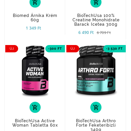
add_shopping_cart
add_shopping_cart
Biomed Árnika Krém
BioTechUsa 100%
60g
Creatine Monohidrate
Barack Icetea 300g
1 349 Ft
6 490 Ft
6 709 Ft
ÚJ
-300 FT
ÚJ
-3 530 FT
add_shopping_cart
add_shopping_cart
BioTechUsa Active
BioTechUsa Arthro
Woman Tabletta 60x
Forte Feketeribizli
340g