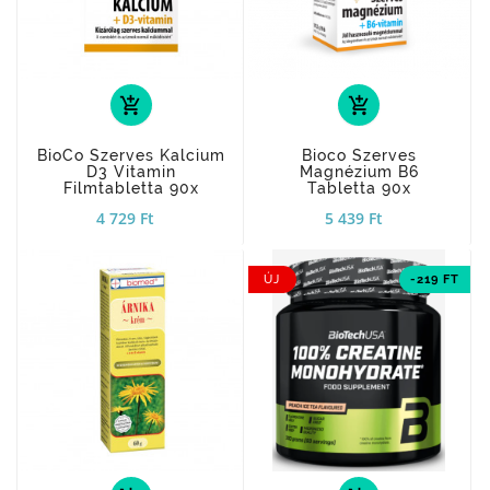
add_shopping_cart
add_shopping_cart
BioCo Szerves Kalcium
Bioco Szerves
D3 Vitamin
Magnézium B6
Filmtabletta 90x
Tabletta 90x
4 729 Ft
5 439 Ft
ÚJ
-219 FT