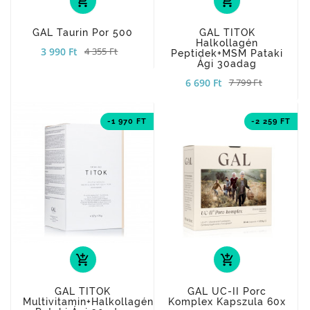
add_shopping_cart
add_shopping_cart
GAL Taurin Por 500
GAL TITOK
Halkollagén
3 990 Ft
4 355 Ft
Peptidek+MSM Pataki
Ági 30adag
6 690 Ft
7 799 Ft
-1 970 FT
-2 259 FT
add_shopping_cart
add_shopping_cart
GAL TITOK
GAL UC-II Porc
Multivitamin+halkollagén+MSM
Komplex Kapszula 60x