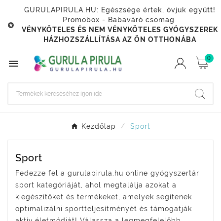
GURULAPIRULA.HU: Egészsége értek, óvjuk együtt!
Promobox - Babaváró csomag

VÉNYKÖTELES ÉS NEM VÉNYKÖTELES GYÓGYSZEREK
HÁZHOZSZÁLLÍTÁSA AZ ÖN OTTHONÁBA
0

Kezdőlap
Sport
Sport
Fedezze fel a gurulapirula.hu online gyógyszertár
sport kategóriáját, ahol megtalálja azokat a
kiegészítőket és termékeket, amelyek segítenek
optimalizálni sportteljesítményét és támogatják
aktív életmódját! Válassza a legmegfelelőbb