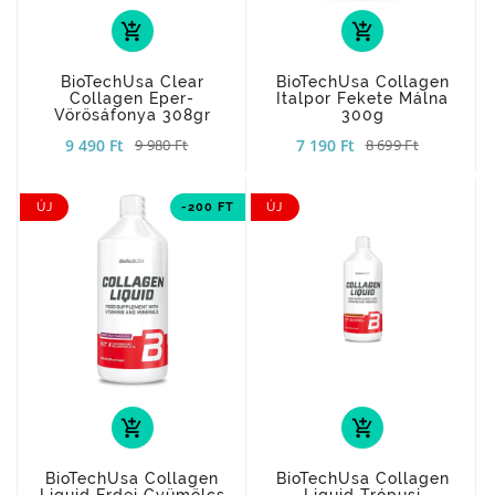
add_shopping_cart
add_shopping_cart
BioTechUsa Clear
BioTechUsa Collagen
Collagen Eper-
Italpor Fekete Málna
Vörösáfonya 308gr
300g
9 490 Ft
7 190 Ft
9 980 Ft
8 699 Ft
ÚJ
-200 FT
ÚJ
add_shopping_cart
add_shopping_cart
BioTechUsa Collagen
BioTechUsa Collagen