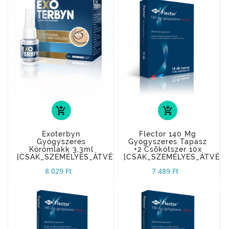
add_shopping_cart
add_shopping_cart
Exoterbyn
Flector 140 Mg
Gyógyszeres
Gyógyszeres Tapasz
Körömlakk 3,3ml
+2 Csõkötszer 10x
[CSAK_SZEMÉLYES_ÁTVÉTEL]
[CSAK_SZEMÉLYES_ÁTVÉTE
8 029 Ft
7 489 Ft