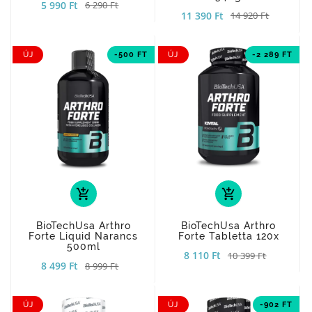
5 990 Ft
6 290 Ft
11 390 Ft
14 920 Ft
ÚJ
-500 FT
ÚJ
-2 289 FT
add_shopping_cart
add_shopping_cart
BioTechUsa Arthro
BioTechUsa Arthro
Forte Liquid Narancs
Forte Tabletta 120x
500ml
8 110 Ft
10 399 Ft
8 499 Ft
8 999 Ft
ÚJ
ÚJ
-902 FT