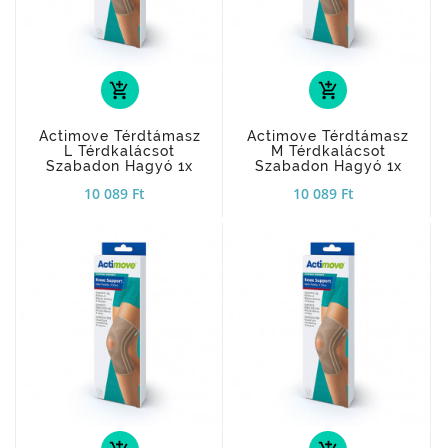
add_shopping_cart
add_shopping_cart
Actimove Térdtámasz
Actimove Térdtámasz
L Térdkalácsot
M Térdkalácsot
Szabadon Hagyó 1x
Szabadon Hagyó 1x
10 089 Ft
10 089 Ft