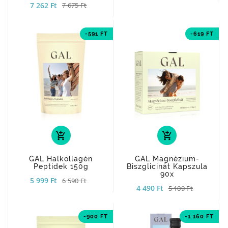
7 262 Ft
7 675 Ft
-591 FT
-619 FT
add_shopping_cart
add_shopping_cart
GAL Halkollagén
GAL Magnézium-
Peptidek 150g
Biszglicinát Kapszula
90x
5 999 Ft
6 590 Ft
4 490 Ft
5 109 Ft
-900 FT
-1 160 FT