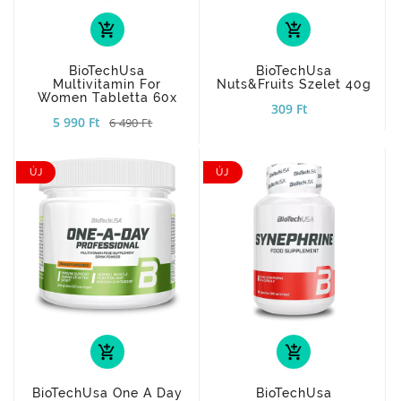
add_shopping_cart
add_shopping_cart
BioTechUsa
BioTechUsa
Multivitamin For
Nuts&Fruits Szelet 40g
Women Tabletta 60x
309 Ft
5 990 Ft
6 490 Ft
ÚJ
ÚJ
add_shopping_cart
add_shopping_cart
BioTechUsa One A Day
BioTechUsa