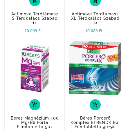
add_shopping_cart
add_shopping_cart
Actimove Térdtámasz
Actimove Térdtámasz
S Térdkalács Szabad
XL Térdkalács Szabad
1x
1x
10 099 Ft
10 089 Ft
add_shopping_cart
add_shopping_cart
Béres Magnézium 400
Béres Porcerõ
Mg+B6 Forte
Komplex ÉTRENDKIEG.
Filmtabletta 50x
Filmtabletta 90+90