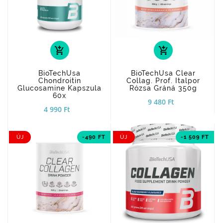
add_shopping_cart
add_shopping_cart
BioTechUsa
BioTechUsa Clear
Chondroitin
Collag. Prof. Italpor
Glucosamine Kapszula
Rózsa Gráná 350g
60x
9 480 Ft
4 990 Ft
ÚJ
-490 FT
ÚJ
-1 509 FT