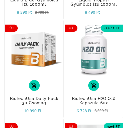
Liquid Erdei Gyümölcs
Liquid Trópusi
Ízû 1000ml
Gyümölcs Ízû 1000ml
8 590 Ft
8 490 Ft
8 790 Ft
ÚJ
ÚJ
-1 601 FT
add_shopping_cart
add_shopping_cart
BioTechUsa Daily Pack
BioTechUsa H2O Q10
30 Csomag
Kapszula 60x
10 990 Ft
6 728 Ft
8 329 Ft
ÚJ
ÚJ
-106 FT