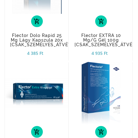
add_shopping_cart
add_shopping_cart
Flector Dolo Rapid 25
Flector EXTRA 10
Mg Lágy Kapszula 20x
Mg/g Gél 100g
[CSAK_SZEMÉLYES_ÁTVÉTEL]
[CSAK_SZEMÉLYES_ÁTVÉTE
4 385 Ft
4 935 Ft
add_shopping_cart
add_shopping_cart