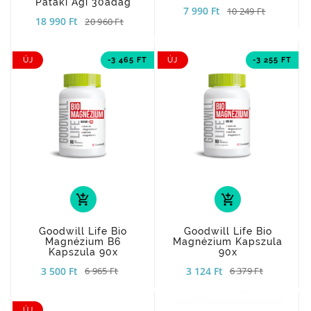
Pataki Ági 30adag
7 990 Ft
10 249 Ft
18 990 Ft
20 960 Ft
ÚJ
-3 465 FT
ÚJ
-3 255 FT
add_shopping_cart
add_shopping_cart
Goodwill Life Bio
Goodwill Life Bio
Magnézium B6
Magnézium Kapszula
Kapszula 90x
90x
3 500 Ft
3 124 Ft
6 965 Ft
6 379 Ft
ÚJ