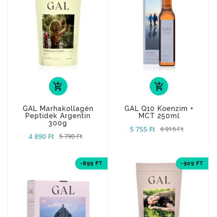
add_shopping_cart
add_shopping_cart
GAL Marhakollagén
GAL Q10 Koenzim +
Peptidek Argentin
MCT 250ml
300g
5 755 Ft
6 915 Ft
4 890 Ft
5 790 Ft
-899 FT
-909 FT