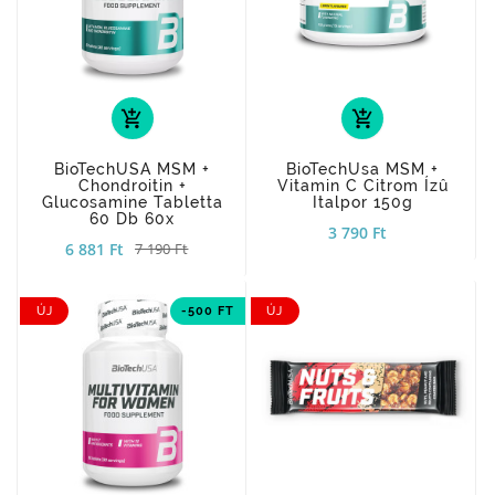
add_shopping_cart
add_shopping_cart
BioTechUSA MSM +
BioTechUsa MSM +
Chondroitin +
Vitamin C Citrom Ízû
Glucosamine Tabletta
Italpor 150g
60 Db 60x
3 790 Ft
6 881 Ft
7 190 Ft
ÚJ
-500 FT
ÚJ