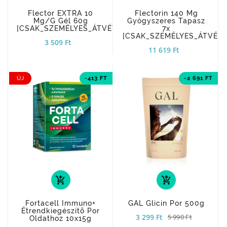
Flector EXTRA 10
Flectorin 140 Mg
Mg/g Gél 60g
Gyógyszeres Tapasz
[CSAK_SZEMÉLYES_ÁTVÉTEL]
7x
[CSAK_SZEMÉLYES_ÁTVÉTE
3 509 Ft
11 619 Ft
ÚJ
-413 FT
-2 691 FT
add_shopping_cart
add_shopping_cart
Fortacell Immuno+
GAL Glicin Por 500g
Étrendkiegészítõ Por
3 299 Ft
5 990 Ft
Oldathoz 10x15g