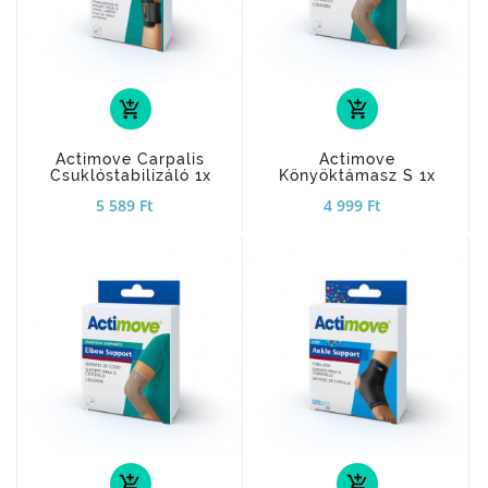
add_shopping_cart
add_shopping_cart
Actimove Carpalis
Actimove
Csuklóstabilizáló 1x
Könyöktámasz S 1x
5 589 Ft
4 999 Ft
add_shopping_cart
add_shopping_cart