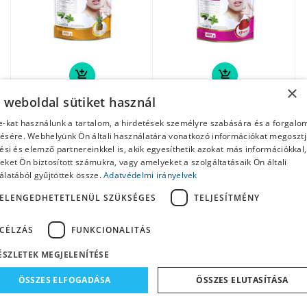
add_shopping_cart
add_shopping_cart
×
a weboldal sütiket használ
JutaVit Collagen
JutaVit Collagen
Komplex Por Ananász
Komplex Por Eper
e-kat használunk a tartalom, a hirdetések személyre szabására és a forgalo
400g
400g
ésére. Webhelyünk Ön általi használatára vonatkozó információkat megoszt
6 539 Ft
6 559 Ft
ési és elemző partnereinkkel is, akik egyesíthetik azokat más információkkal,
ket Ön biztosított számukra, vagy amelyeket a szolgáltatásaik Ön általi
álatából gyűjtöttek össze.
Adatvédelmi irányelvek
ÚJ
ÚJ
-1 155 FT
ELENGEDHETETLENÜL SZÜKSÉGES
TELJESÍTMÉNY
CÉLZÁS
FUNKCIONALITÁS
ÉSZLETEK MEGJELENÍTÉSE
ÖSSZES ELFOGADÁSA
ÖSSZES ELUTASÍTÁSA