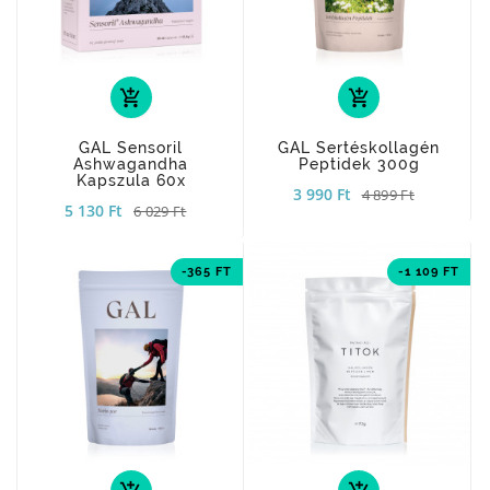
add_shopping_cart
add_shopping_cart
GAL Sensoril
GAL Sertéskollagén
Ashwagandha
Peptidek 300g
Kapszula 60x
3 990 Ft
4 899 Ft
5 130 Ft
6 029 Ft
-365 FT
-1 109 FT