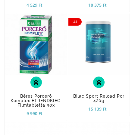
4 529 Ft
18 375 Ft
ÚJ
add_shopping_cart
add_shopping_cart
Béres Porcerõ
Bilac Sport Reload Por
Komplex ÉTRENDKIEG.
420g
Filmtabletta 90x
15 139 Ft
9 990 Ft