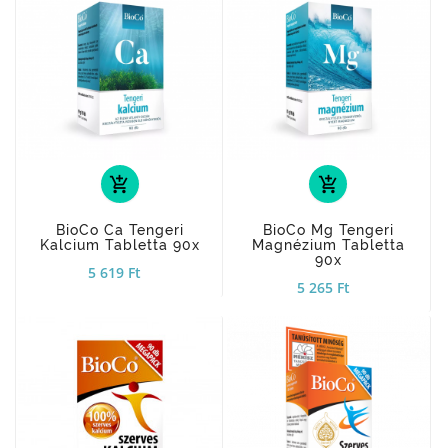
add_shopping_cart
add_shopping_cart
BioCo Ca Tengeri
BioCo Mg Tengeri
Kalcium Tabletta 90x
Magnézium Tabletta
90x
5 619 Ft
5 265 Ft