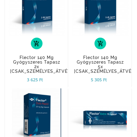
add_shopping_cart
add_shopping_cart
Flector 140 Mg
Flector 140 Mg
Gyógyszeres Tapasz
Gyógyszeres Tapasz
2x
5x
[CSAK_SZEMÉLYES_ÁTVÉTEL]
[CSAK_SZEMÉLYES_ÁTVÉTE
3 625 Ft
5 305 Ft