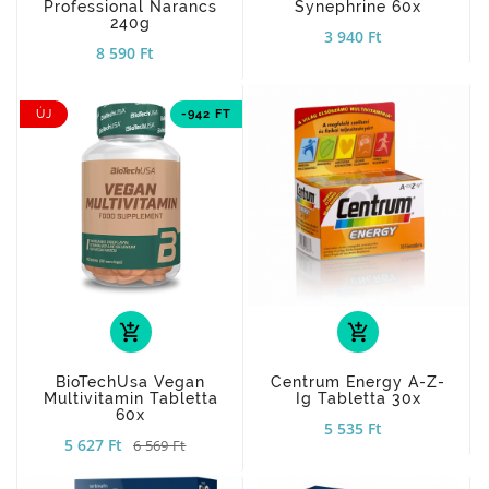
Professional Narancs
Synephrine 60x
240g
3 940 Ft
8 590 Ft
ÚJ
-942 FT
add_shopping_cart
add_shopping_cart
BioTechUsa Vegan
Centrum Energy A-Z-
Multivitamin Tabletta
Ig Tabletta 30x
60x
5 535 Ft
5 627 Ft
6 569 Ft