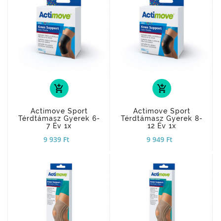
add_shopping_cart
add_shopping_cart
Actimove Sport
Actimove Sport
Térdtámasz Gyerek 6-
Térdtámasz Gyerek 8-
7 Év 1x
12 Év 1x
9 939 Ft
9 949 Ft