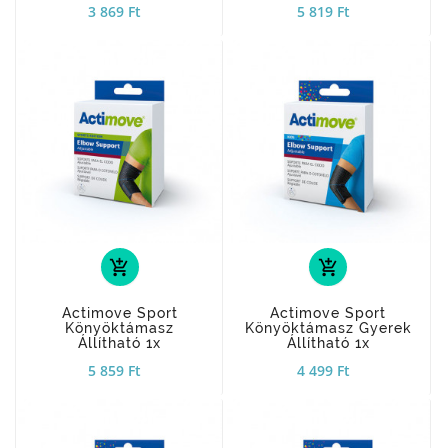
3 869 Ft
5 819 Ft
add_shopping_cart
add_shopping_cart
Actimove Sport
Actimove Sport
Könyöktámasz
Könyöktámasz Gyerek
Állítható 1x
Állítható 1x
5 859 Ft
4 499 Ft