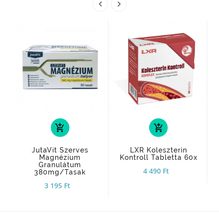


add_shopping_cart
add_shopping_cart
JutaVit Szerves
LXR Koleszterin
Magnézium
Kontroll Tabletta 60x
Granulátum
4 490 Ft
380mg/tasak
3 195 Ft