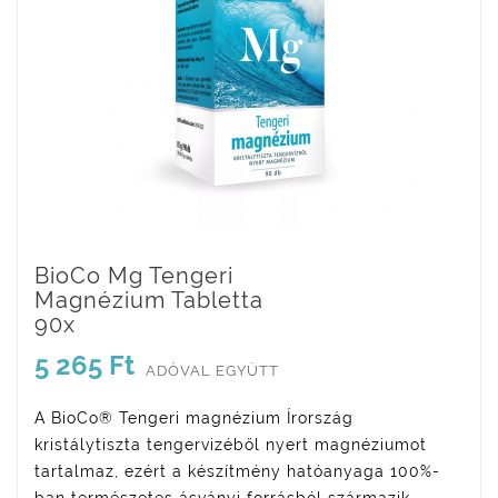
BioCo Mg Tengeri
Magnézium Tabletta
90x
5 265 Ft
ADÓVAL EGYÜTT
A BioCo® Tengeri magnézium Írország
kristálytiszta tengervizéből nyert magnéziumot
tartalmaz, ezért a készítmény hatóanyaga 100%-
ban természetes ásványi forrásból származik.