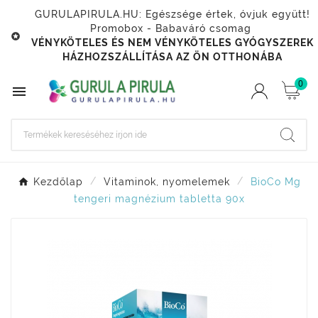
GURULAPIRULA.HU: Egészsége értek, óvjuk együtt!
Promobox - Babaváró csomag

VÉNYKÖTELES ÉS NEM VÉNYKÖTELES GYÓGYSZEREK
HÁZHOZSZÁLLÍTÁSA AZ ÖN OTTHONÁBA
0

Kezdőlap
Vitaminok, nyomelemek
BioCo Mg
tengeri magnézium tabletta 90x