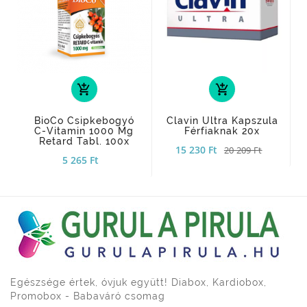
add_shopping_cart
add_shopping_cart
BioCo Csipkebogyó
Clavin Ultra Kapszula
C-Vitamin 1000 Mg
Férfiaknak 20x
Retard Tabl. 100x
15 230 Ft
20 209 Ft
5 265 Ft
Egészsége értek, óvjuk együtt! Diabox, Kardiobox,
Promobox - Babaváró csomag