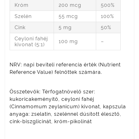
Króm
200 mcg
500%
Szelén
55 mcg
100%
Cink
5 mg
50%
Ceyloni fahéj
100 mg
–
kivonat (5:1)
NRV: napi beviteli referencia érték (Nutrient
Reference Value) felnőttek számára.
Összetevők: Térfogatnövelő szer:
kukoricakeményítő, ceyloni fahéj
(Cinnamomum zeylanicum) kivonat, kapszula
anyaga: zselatin, szelénnel dúsított élesztő,
cink-biszglicinát, króm-pikolinát