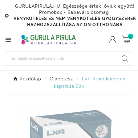
GURULAPIRULA.HU: Egészsége értek, óvjuk együtt!
Promobox - Babaváró csomag

VÉNYKÖTELES ÉS NEM VÉNYKÖTELES GYÓGYSZEREK
HÁZHOZSZÁLLÍTÁSA AZ ÖN OTTHONÁBA
0

Kezdőlap
Diabétesz
LXR Króm komplex
kapszula 60x