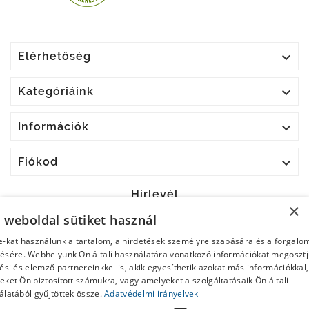

Elérhetőség

Kategóriáink

Információk

Fiókod
Hírlevél
×
a weboldal sütiket használ
OK
e-kat használunk a tartalom, a hirdetések személyre szabására és a forgalo
ésére. Webhelyünk Ön általi használatára vonatkozó információkat megoszt
Bármikor leiratkozhatsz. Ehhez keresd meg az elérhetőségi
ési és elemző partnereinkkel is, akik egyesíthetik azokat más információkkal,
adatainkat a jogi nyilatkozatban.
ket Ön biztosított számukra, vagy amelyeket a szolgáltatásaik Ön általi
álatából gyűjtöttek össze.
Adatvédelmi irányelvek
Elolvastam és elfogadom az
Általános Szerződési