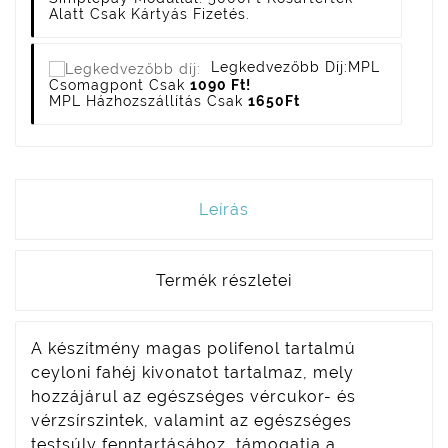
Alatt Csak Kártyás Fizetés.
Legkedvezőbb Díj:
MPL
Csomagpont Csak
1090 Ft!
MPL Házhozszállítás Csak
1650Ft
Leírás
Termék részletei
A készítmény magas poli­­fenol tartalmú
ceyloni fahéj kivonatot tartalmaz, mely
hozzájárul az egészséges vércukor- és
vérzsírszintek, valamint az egészséges
testsúly fenntartásához, támogatja a