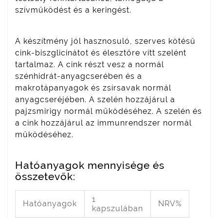
szívműködést és a keringést.
A készítmény jól hasznosuló, szerves kötésű
cink-biszglicinátot és élesztőre vitt szelént
tartalmaz. A cink részt vesz a normál
szénhidrát-anyagcserében és a
makrotápanyagok és zsírsavak normál
anyagcseréjében. A szelén hozzájárul a
pajzsmirigy normál működéséhez. A szelén és
a cink hozzá­járul az immunrendszer normál
működéséhez.
Hatóanyagok mennyisége és
összetevők:
1
Hatóanyagok
NRV%
kapszulában