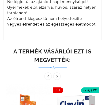
Ne lépje túl az ajánlott napi mennyiséget!
Gyermekek elől elzárva, hűvös, száraz helyen
tárolandó!
Az étrend-kiegészítő nem helyettesíti a
vegyes étrendet és az egészséges életmódot.
A TERMÉK VÁSÁRLÓI EZT IS
MEGVETTÉK:


ÚJ
-4 979 FT