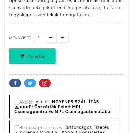
típusú cukorbetegségben és inzulin­rezisztenciában
szenvedő betegek étrendi kiegészítésére, illetve a
fogyókúrás szándékok támogatására.
MENNYISÉG

Kosárba
Akció!
INGYENES SZÁLLÍTÁS
35000Ft Összérték Felett MPL
Csomagpontra És MPL Csomagautomatába
Biztonságos Fizetés
Simplepay Modullal. 5000Ft Kosártérték