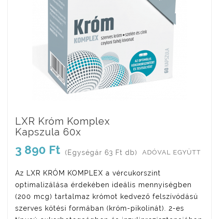
LXR Króm Komplex
Kapszula 60x
3 890 Ft
(Egységár 63 Ft db)
ADÓVAL EGYÜTT
Az LXR KRÓM KOMPLEX a vércukorszint
optimalizálása érdekében ideális mennyiségben
(200 mcg) tartalmaz krómot kedvező felszívódású
szerves kötési formában (króm-pikolinát). 2-es