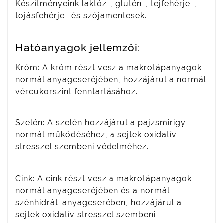
Készítményeink laktóz-, glutén-, tejfehérje-,
tojásfehérje- és szójamentesek.
Hatóanyagok jellemzői:
Króm: A króm részt vesz a makrotápanyagok
normál anyagcseréjében, hozzájárul a normál
vércukor­szint fenntartásához.
Szelén: A szelén hozzájárul a pajzsmirigy
normál működéséhez, a sejtek oxidatív
stresszel szembeni védelméhez.
Cink: A cink részt vesz a makrotápanyagok
normál anyagcseréjében és a normál
szénhidrát-anyagcserében, hozzájárul a
sejtek oxidatív stresszel szembeni