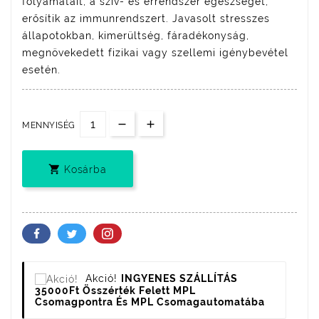
folyamatait, a szív- és érrendszer egészségét,
erősítik az immunrendszert. Javasolt stresszes
állapotokban, kimerültség, fáradékonyság,
megnövekedett fizikai vagy szellemi igénybevétel
esetén.
MENNYISÉG

Kosárba
Akció!
INGYENES SZÁLLÍTÁS
35000Ft Összérték Felett MPL
Csomagpontra És MPL Csomagautomatába