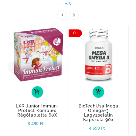


ÚJ
add_shopping_cart
add_shopping_cart
LXR Junior Immun-
BioTechUsa Mega
Protect Komplex
Omega-3
Rágótabletta 60X
Lágyzselatin
Kapszula 90x
3 490 Ft
4 699 Ft