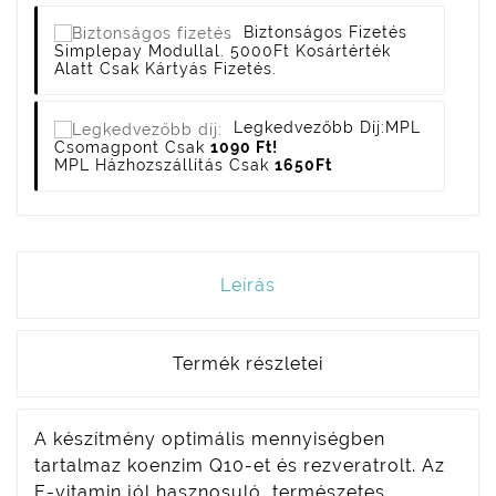
Biztonságos Fizetés
Simplepay Modullal. 5000Ft Kosártérték
Alatt Csak Kártyás Fizetés.
Legkedvezőbb Díj:
MPL
Csomagpont Csak
1090 Ft!
MPL Házhozszállítás Csak
1650Ft
Leírás
Termék részletei
A készítmény optimális mennyiségben
tartalmaz koenzim Q10-et és rezveratrolt. Az
E-vitamin jól hasznosuló, természetes