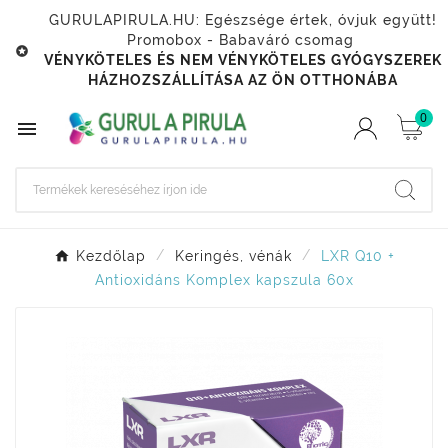
GURULAPIRULA.HU: Egészsége értek, óvjuk együtt!
Promobox - Babaváró csomag

VÉNYKÖTELES ÉS NEM VÉNYKÖTELES GYÓGYSZEREK
HÁZHOZSZÁLLÍTÁSA AZ ÖN OTTHONÁBA
0

Kezdőlap
Keringés, vénák
LXR Q10 +
Antioxidáns Komplex kapszula 60x