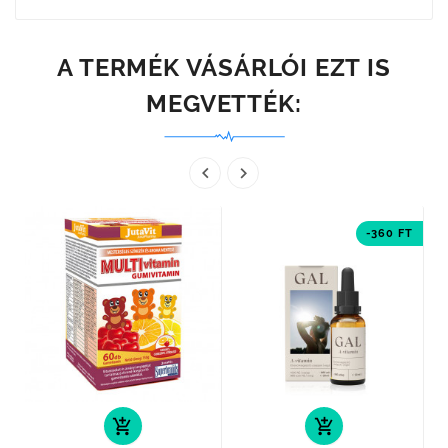
A TERMÉK VÁSÁRLÓI EZT IS
MEGVETTÉK:


-360 FT
add_shopping_cart
add_shopping_cart