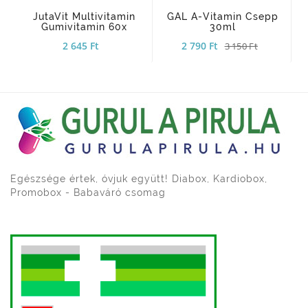
JutaVit Multivitamin
GAL A-Vitamin Csepp
Gumivitamin 60x
30ml
2 645 Ft
2 790 Ft
3 150 Ft
Egészsége értek, óvjuk együtt! Diabox, Kardiobox,
Promobox - Babaváró csomag