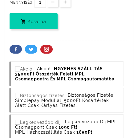
MENNYISÉG

Kosárba
Akció!
INGYENES SZÁLLÍTÁS
35000Ft Összérték Felett MPL
Csomagpontra És MPL Csomagautomatába
Biztonságos Fizetés
Simplepay Modullal. 5000Ft Kosártérték
Alatt Csak Kártyás Fizetés.
Legkedvezőbb Díj:
MPL
Csomagpont Csak
1090 Ft!
MPL Házhozszállítás Csak
1650Ft