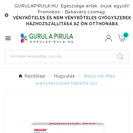
GURULAPIRULA.HU: Egészsége értek, óvjuk együtt!
Promobox - Babaváró csomag

VÉNYKÖTELES ÉS NEM VÉNYKÖTELES GYÓGYSZEREK
HÁZHOZSZÁLLÍTÁSA AZ ÖN OTTHONÁBA
0

Kezdőlap
Húgyutak
Walurinal Max
aranyvesszõvel tabletta 10x