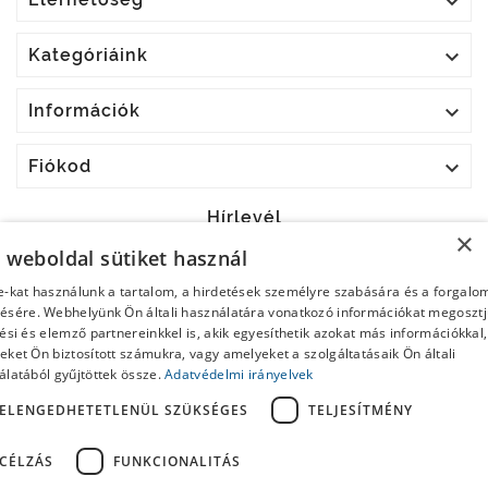


Kategóriáink

Információk

Fiókod
Hírlevél
×
a weboldal sütiket használ
OK
e-kat használunk a tartalom, a hirdetések személyre szabására és a forgalo
ésére. Webhelyünk Ön általi használatára vonatkozó információkat megoszt
Bármikor leiratkozhatsz. Ehhez keresd meg az elérhetőségi
ési és elemző partnereinkkel is, akik egyesíthetik azokat más információkkal,
adatainkat a jogi nyilatkozatban.
ket Ön biztosított számukra, vagy amelyeket a szolgáltatásaik Ön általi
álatából gyűjtöttek össze.
Adatvédelmi irányelvek
Elolvastam és elfogadom az
Általános Szerződési
Feltételeket
és az
Adatkezelési tájékoztatót
ELENGEDHETETLENÜL SZÜKSÉGES
TELJESÍTMÉNY
CÉLZÁS
FUNKCIONALITÁS