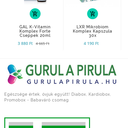
add_shopping_cart
add_shopping_cart
GAL K-Vitamin
LXR Mikrobiom
Komplex Forte
Komplex Kapszula
Cseppek 20ml
30x
3 880 Ft
4 190 Ft
4 665 Ft
Egészsége értek, óvjuk együtt! Diabox, Kardiobox,
Promobox - Babaváró csomag