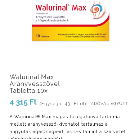
Walurinal Max
Aranyvesszõvel
Tabletta 10x
4 315 Ft
(Egységár 431 Ft db)
ADÓVAL EGYÜTT
A Walurinal® Max magas tőzegáfonya tartalma
mellett aranyvessző-kivonatot tartalmaz a
húgyutak egészségéért, és D-vitamint a szervezet
védekezőképességéért.