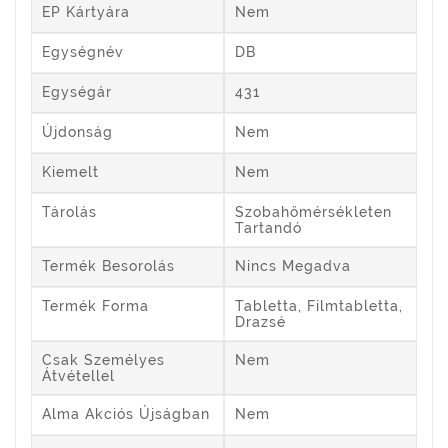
EP Kártyára
Nem
Egységnév
DB
Egységár
431
Újdonság
Nem
Kiemelt
Nem
Tárolás
Szobahőmérsékleten
Tartandó
Termék Besorolás
Nincs Megadva
Termék Forma
Tabletta, Filmtabletta,
Drazsé
Csak Személyes
Nem
Átvétellel
Alma Akciós Újságban
Nem