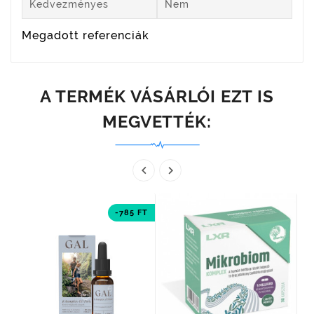
Kedvezményes
Nem
Megadott referenciák
A TERMÉK VÁSÁRLÓI EZT IS
MEGVETTÉK:


-785 FT