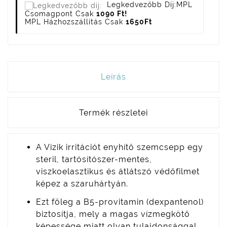
Legkedvezőbb Díj:
MPL
Csomagpont Csak
1090 Ft!
MPL Házhozszállítás Csak
1650Ft
Leírás
Termék részletei
A Vizik irritációt enyhítő szemcsepp egy
steril, tartósítószer-mentes,
viszkoelasztikus és átlátszó védőfilmet
képez a szaruhártyán.
Ezt főleg a B5-provitamin (dexpantenol)
biztosítja, mely a magas vízmegkötő
képessége miatt olyan tulajdonsággal