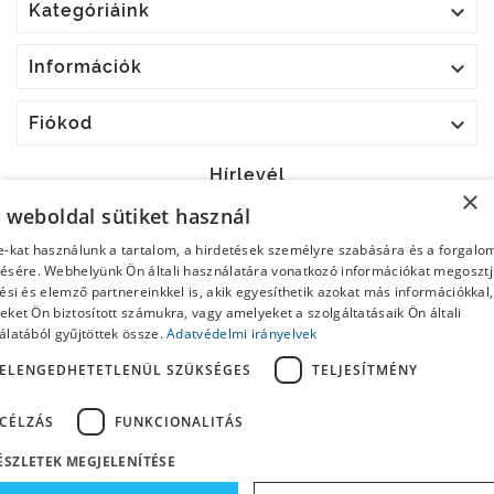

Kategóriáink

Információk

Fiókod
Hírlevél
×
a weboldal sütiket használ
OK
e-kat használunk a tartalom, a hirdetések személyre szabására és a forgalo
ésére. Webhelyünk Ön általi használatára vonatkozó információkat megoszt
Bármikor leiratkozhatsz. Ehhez keresd meg az elérhetőségi
ési és elemző partnereinkkel is, akik egyesíthetik azokat más információkkal,
adatainkat a jogi nyilatkozatban.
ket Ön biztosított számukra, vagy amelyeket a szolgáltatásaik Ön általi
álatából gyűjtöttek össze.
Adatvédelmi irányelvek
Elolvastam és elfogadom az
Általános Szerződési
Feltételeket
és az
Adatkezelési tájékoztatót
ELENGEDHETETLENÜL SZÜKSÉGES
TELJESÍTMÉNY
CÉLZÁS
FUNKCIONALITÁS
ÉSZLETEK MEGJELENÍTÉSE
© 2024 Gurulapirula.hu