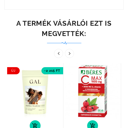
A TERMÉK VÁSÁRLÓI EZT IS
MEGVETTÉK:


ÚJ
-2 215 FT
add_shopping_cart
add_shopping_cart