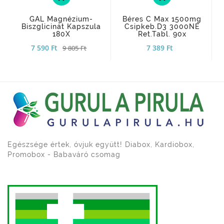
GAL Magnézium-
Béres C Max 1500mg
Biszglicinát Kapszula
Csipkeb.D3 3000NE
180X
Ret.tabl. 90x
7 590 Ft
7 389 Ft
9 805 Ft
Egészsége értek, óvjuk együtt! Diabox, Kardiobox,
Promobox - Babaváró csomag