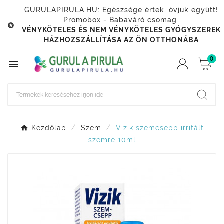
GURULAPIRULA.HU: Egészsége értek, óvjuk együtt!
Promobox - Babaváró csomag

VÉNYKÖTELES ÉS NEM VÉNYKÖTELES GYÓGYSZEREK
HÁZHOZSZÁLLÍTÁSA AZ ÖN OTTHONÁBA
0

Kezdőlap
Szem
Vizik szemcsepp irritált
szemre 10ml