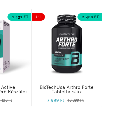
-1 431 FT
ÚJ
-2 400 FT
add_shopping_cart
add_shopping_cart
 Active
BioTechUsa Arthro Forte
érõ Készülék
Tabletta 120x
7 999 Ft
 430 Ft
10 399 Ft