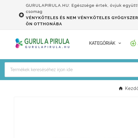
GURULAPIRULA.HU: Egészsége értek, óvjuk együtt
csomag

VÉNYKÖTELES ÉS NEM VÉNYKÖTELES GYÓGYSZER
ÖN OTTHONÁBA
KATEGÓRIÁK
Kezd