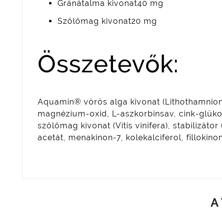
Gránátalma kivonat40 mg
Szőlőmag kivonat20 mg
Összetevők:
Aquamin® vörös alga kivonat (Lithothamnion 
magnézium-oxid, L-aszkorbinsav, cink-glüko
szőlőmag kivonat (Vitis vinifera), stabilizátor
acetát, menakinon-7, kolekalciferol, fillokinon
A