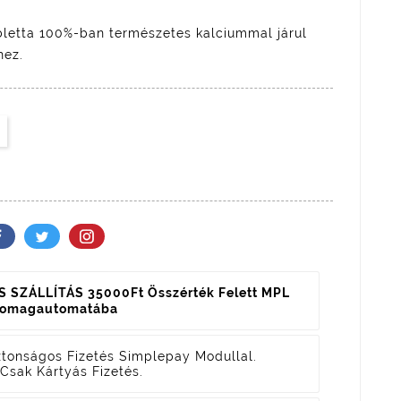
abletta 100%-ban természetes kalciummal járul
hez.
 SZÁLLÍTÁS 35000Ft Összérték Felett MPL
somagautomatába
ztonságos Fizetés
Simplepay Modullal.
Csak Kártyás Fizetés.