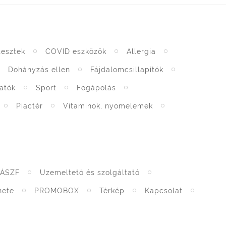
tesztek
COVID eszközök
Allergia
Dohányzás ellen
Fájdalomcsillapítók
atók
Sport
Fogápolás
Piactér
Vitaminok, nyomelemek
ÁSZF
Üzemeltető és szolgáltató
nete
PROMOBOX
Térkép
Kapcsolat