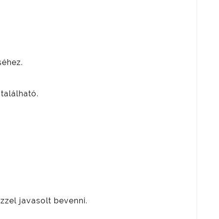
séhez.
alálható.
zzel javasolt bevenni.