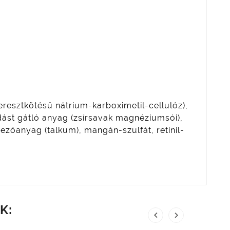
eresztkötésű nátrium-karboximetil-cellulóz),
ást gátló anyag (zsírsavak magnéziumsói),
ényezőanyag (talkum), mangán-szulfát, retinil-
K:

