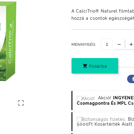
A CalciTrio® Naturel filmt
hozzá a csontok egészségé
MENNYISÉG

Kosárba
Akció!
INGYENES

Csomagpontra És MPL C
Bi
5000Ft Kosártérték Alatt 