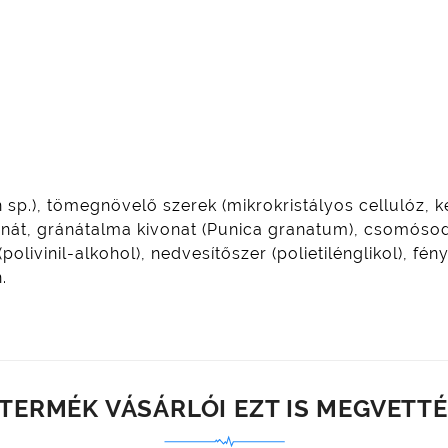
sp.), tömegnövelő szerek (mikrokristályos cellulóz, k
nát, gránátalma kivonat (Punica granatum), csomósod
 (polivinil-alkohol), nedvesítőszer (polietilénglikol), f
.
 TERMÉK VÁSÁRLÓI EZT IS MEGVETTÉ