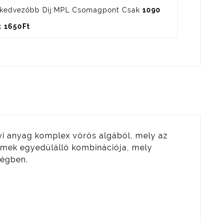
kedvezőbb Díj:
MPL Csomagpont Csak
1090
k
1650Ft
yi anyag komplex vörös algából, mely az
lemek egyedülálló kombinációja, mely
ségben.