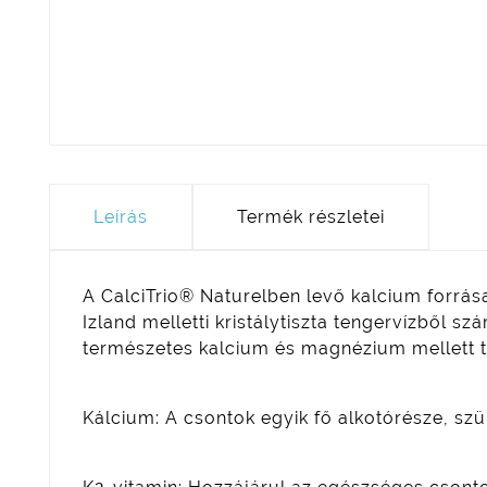
Leírás
Termék részletei
A CalciTrio® Naturelben levő kalcium forrá
Izland melletti kristálytiszta tengervízből
természetes kalcium és magnézium mellett 
Kálcium: A csontok egyik fő alkotórésze, sz