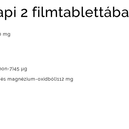
i 2 filmtablettába
00 mg
non-7)45 µg
 és magnézium-oxidból)112 mg