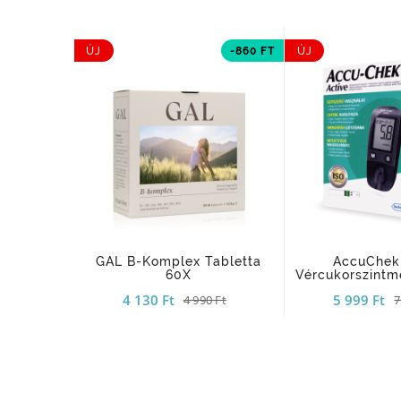
ÚJ
-860 FT
ÚJ
add_shopping_cart
GAL B-Komplex Tabletta
AccuChek
60X
Vércukorszintm
4 130 Ft
5 999 Ft
4 990 Ft
7