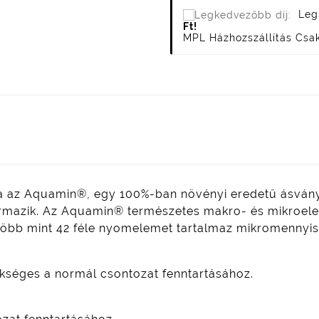
Leg
Ft!
MPL Házhozszállítás Csa
sa az Aquamin®, egy 100%-ban növényi eredetű ásván
 származik. Az Aquamin® természetes makro- és mikroe
több mint 42 féle nyomelemet tartalmaz mikromennyi
ükséges a normál csontozat fenntartásához.