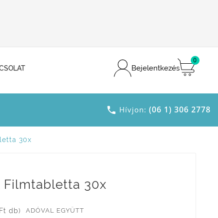
0
Bejelentkezés
CSOLAT
(06 1) 306 2778

Hívjon:
letta 30x
l Filmtabletta 30x
Ft db)
ADÓVAL EGYÜTT