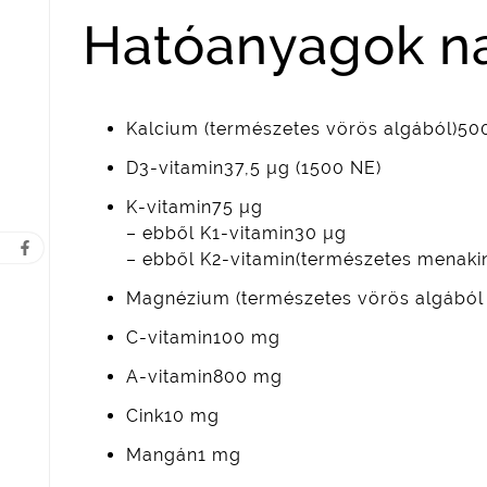
Hatóanyagok nap
Kalcium (természetes vörös algából)5
D3-vitamin37,5 µg (1500 NE)
K-vitamin75 µg
– ebből K1-vitamin30 µg
– ebből K2-vitamin(természetes menaki
Magnézium (természetes vörös algából
C-vitamin100 mg
A-vitamin800 mg
Cink10 mg
Mangán1 mg