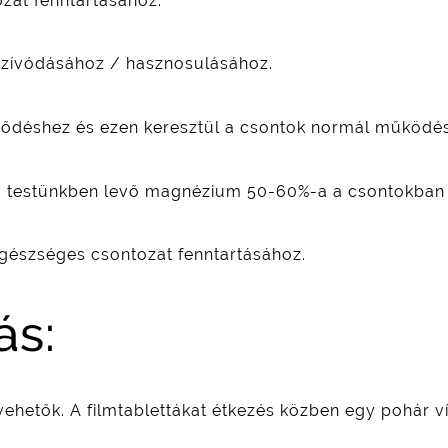
zat fenntartásához.
lszívódásához / hasznosulásához.
ződéshez és ezen keresztül a csontok normál működé
a testünkben levő magnézium 50-60%-a a csontokban t
egészséges csontozat fenntartásához.
ás:
vehetők. A filmtablettákat étkezés közben egy pohár ví