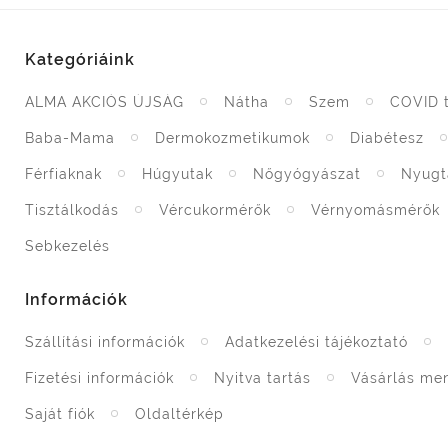
Kategóriáink
ALMA AKCIÓS ÚJSÁG
Nátha
Szem
COVID 
Baba-Mama
Dermokozmetikumok
Diabétesz
Férfiaknak
Húgyutak
Nőgyógyászat
Nyugt
Tisztálkodás
Vércukormérők
Vérnyomásmérők
Sebkezelés
Információk
Szállítási információk
Adatkezelési tájékoztató
Fizetési információk
Nyitva tartás
Vásárlás me
Saját fiók
Oldaltérkép