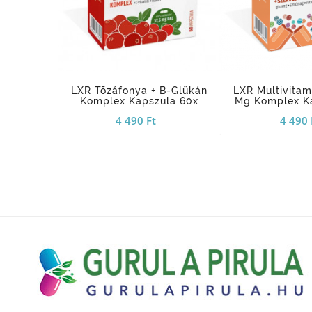
add_shopping_cart
LXR Tõzáfonya + B-Glükán
LXR Multivitam
Komplex Kapszula 60x
Mg Komplex K
4 490 Ft
4 490 