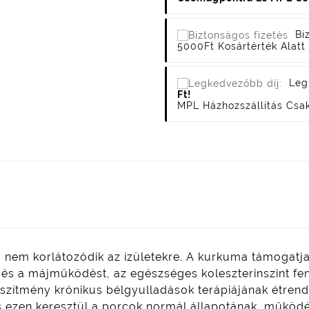
Bi
5000Ft Kosártérték Alatt 
Leg
Ft!
MPL Házhozszállítás Csa
nem korlátozódik az ízületekre. A kurkuma támogatja
és a májműködést, az egészséges koleszterinszint fen
szítmény krónikus bélgyulladások terápiájának étrendi 
 ezen keresztül a porcok normál állapotának, működé