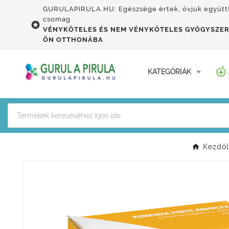
GURULAPIRULA.HU: Egészsége értek, óvjuk együtt
csomag

VÉNYKÖTELES ÉS NEM VÉNYKÖTELES GYÓGYSZER
ÖN OTTHONÁBA
KATEGÓRIÁK
Kezdő