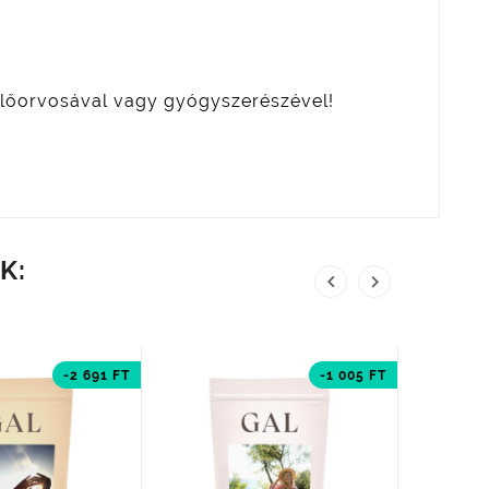
zelőorvosával vagy gyógyszerészével!
K:


-2 691 FT
-1 005 FT