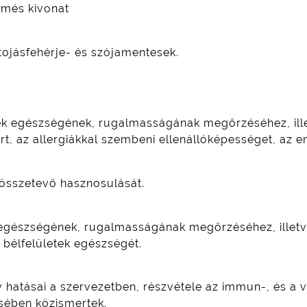
ermés kivonat
 tojásfehérje- és szójamentesek.
ek egészségének, rugalmasságának megőrzéséhez, ille
t, az allergiákkal szembeni ellenállóképességet, az 
i összetevő hasznosulását.
 egészségének, rugalmasságának megőrzéséhez, illetv
 bélfelületek egészségét.
tív hatásai a szervezetben, részvétele az immun-, és 
sében közismertek.