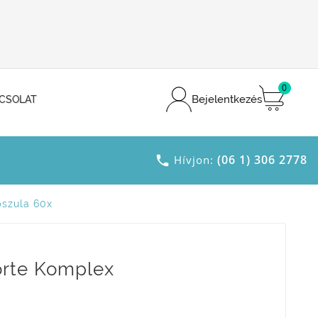
0
Bejelentkezés
CSOLAT
(06 1) 306 2778

Hívjon:
szula 60x
rte Komplex