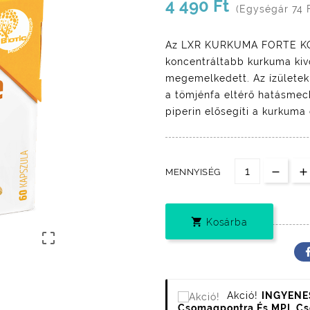
4 490 Ft
(Egységár 74 
Az LXR KURKUMA FORTE KO
koncentráltabb kurkuma kiv
megemelkedett. Az ízülete
a tömjénfa eltérő hatásmec
piperin elősegíti a kurkuma 
MENNYISÉG

Kosárba

Akció!
INGYENES
Csomagpontra És MPL C