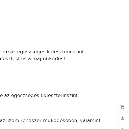
tve az egészséges koleszterinszint
emésztést és a májműködést.
e az egészséges koleszterinszint


a váz-izom rendszer működésében, valamint