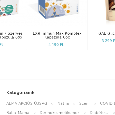
add_shopping_cart
add_shopping_cart
in + Szerves
LXR Immun Max Komplex
GAL Glic
apszula 60x
Kapszula 60x
3 299 F
Ft
4 190 Ft
Kategóriáink
ALMA AKCIÓS ÚJSÁG
Nátha
Szem
COVID 
Baba-Mama
Dermokozmetikumok
Diabétesz