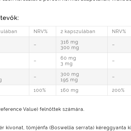
tevők:
zulában
NRV%
2 kapszulában
NRV%
g
316 mg
–
–
g
300 mg
60 mg
–
–
3 mg
g
300 mg
–
–
g
195 mg
100%
160 mg
200%
 Reference Value) felnőttek számára.
kivonat, tömjénfa (Boswellia serrata) kéreggyanta ki