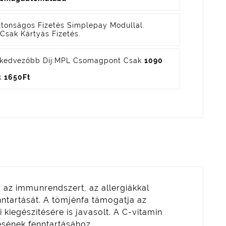
ztonságos Fizetés
Simplepay Modullal.
Csak Kártyás Fizetés.
kedvezőbb Díj:
MPL Csomagpont Csak
1090
k
1650Ft
 az immunrendszert, az allergiákkal
ntartását. A tömjénfa támogatja az
kiegészítésére is javasolt. A C-vitamin
sének fenntartásához.