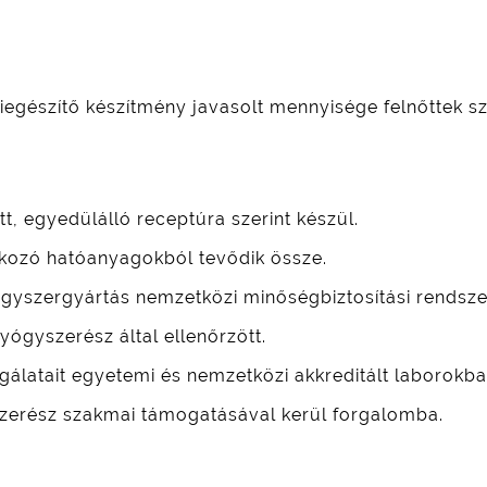
szítő készítmény javasolt mennyisége felnőttek szá
t, egyedülálló receptúra szerint készül.
kozó hatóanyagokból tevődik össze.
gyszergyártás nemzetközi minőségbiztosítási rendsz
ógyszerész által ellenőrzött.
zsgálatait egyetemi és nemzetközi akkreditált laborokba
zerész szakmai támogatásával kerül forgalomba.