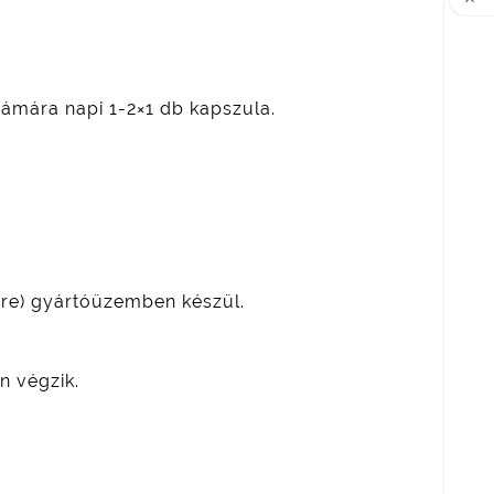

mára napi 1-2×1 db kapszula.
ere) gyártóüzemben készül.
n végzik.