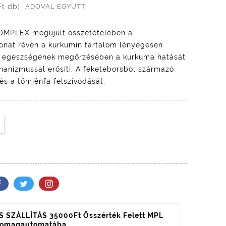
Ft db)
ADÓVAL EGYÜTT
MPLEX megújult összetételében a
onat révén a kurkumin tartalom lényegesen
k egészségének megőrzésében a kurkuma hatását
hanizmussal erősíti. A feketeborsból származó
és a tömjénfa felszívódását.
 SZÁLLÍTÁS 35000Ft Összérték Felett MPL
somagautomatába