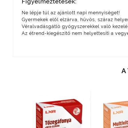
Figyelmeztetések:
Ne lépje túl az ajánlott napi mennyiséget!
Gyermekek elől elzárva, hűvös, száraz helye
Véralvadásgátló gyógyszerekkel való kezelé
Az étrend-kiegészítő nem helyettesíti a veg
A