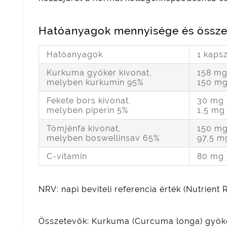
Hatóanyagok mennyisége és össze
Hatóanyagok
1 kaps
Kurkuma gyökér kivonat,
158 m
melyben kurkumin 95%
150 m
Fekete bors kivonat,
30 mg
melyben piperin 5%
1,5 mg
Tömjénfa kivonat,
150 m
melyben boswellinsav 65%
97,5 m
C-vitamin
80 mg
NRV: napi beviteli referencia érték (Nutrient
Összetevők: Kurkuma (Curcuma longa) gyökér 