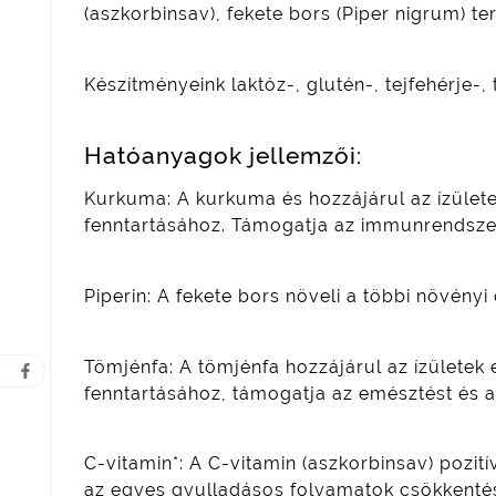
(aszkorbinsav), fekete bors (Piper nigrum) t
Készítményeink laktóz-, glutén-, tejfehérje-,
Hatóanyagok jellemzői:
Kurkuma: A kurkuma és hozzájárul az ízület
fenntartásához. Támogatja az immunrendszer
Piperin: A fekete bors növeli a többi növény
Tömjénfa: A tömjénfa hozzájárul az ízületek
fenntartásához, támogatja az emésztést és a
C-vitamin*: A C-vitamin (aszkorbinsav) pozi
az egyes gyulladásos folyamatok csökkenté