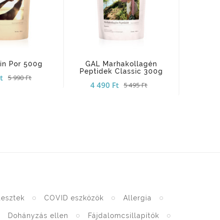
add_shopping_cart
add_shopping_cart
in Por 500g
GAL Marhakollagén
LXR C+
Peptidek Classic 300g
Kapszula
t
5 990 Ft
4 490 Ft
5 495 Ft
tesztek
COVID eszközök
Allergia
Dohányzás ellen
Fájdalomcsillapítók