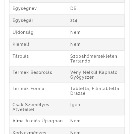
Egységnév
DB
Egységár
214
Újdonság
Nem
Kiemelt
Nem
Tárolás
Szobahőmérsékleten
Tartandó
Termék Besorolás
Vény Nélkül Kapható
Gyógyszer
Termék Forma
Tabletta, Filmtabletta,
Drazsé
Csak Személyes
Igen
Átvétellel
Alma Akciós Újságban
Nem
Kedvezményes
Nem