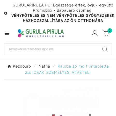
GURULAPIRULA.HU: Egészsége értek, óvjuk együtt!
Promobox - Babaváró csomag

VÉNYKÖTELES ÉS NEM VÉNYKÖTELES GYÓGYSZEREK
HÁZHOZSZÁLLÍTÁSA AZ ÖN OTTHONÁBA
0

Kezdőlap
Nátha
Kaloba 20 mg filmtabletta
21x [CSAK_SZEMÉLYES_ÁTVÉTEL]