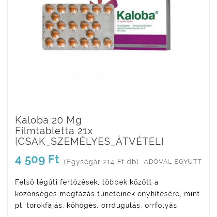
Kaloba 20 Mg
Filmtabletta 21x
[CSAK_SZEMÉLYES_ÁTVÉTEL]
4 509 Ft
(Egységár 214 Ft db)
ADÓVAL EGYÜTT
Felső légúti fertőzések, többek között a
közönséges megfázás tüneteinek enyhítésére, mint
pl. torokfájás, köhögés, orrdugulás, orrfolyás.