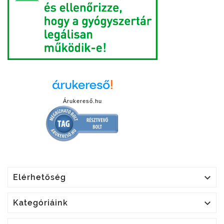
Árukereső.hu

Elérhetőség

Kategóriáink