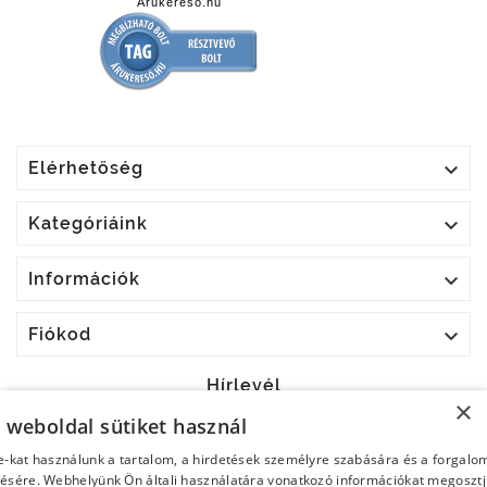
Árukereső.hu

Elérhetőség

Kategóriáink

Információk

Fiókod
Hírlevél
×
a weboldal sütiket használ
OK
e-kat használunk a tartalom, a hirdetések személyre szabására és a forgalo
ésére. Webhelyünk Ön általi használatára vonatkozó információkat megoszt