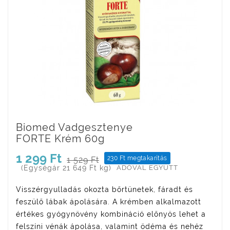
Biomed Vadgesztenye
FORTE Krém 60g
1 299 Ft
230 Ft megtakarítás
1 529 Ft
(Egységár 21 649 Ft kg)
ADÓVAL EGYÜTT
Visszérgyulladás okozta bőrtünetek, fáradt és
feszülő lábak ápolására. A krémben alkalmazott
értékes gyógynövény kombináció előnyös lehet a
felszíni vénák ápolása, valamint ödéma és nehéz