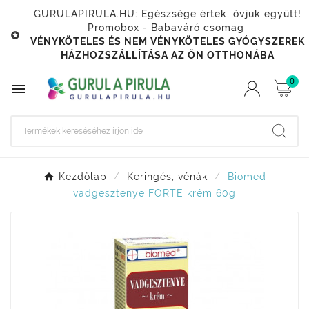
GURULAPIRULA.HU: Egészsége értek, óvjuk együtt!
Promobox - Babaváró csomag

VÉNYKÖTELES ÉS NEM VÉNYKÖTELES GYÓGYSZEREK
HÁZHOZSZÁLLÍTÁSA AZ ÖN OTTHONÁBA
0

Kezdőlap
Keringés, vénák
Biomed
vadgesztenye FORTE krém 60g