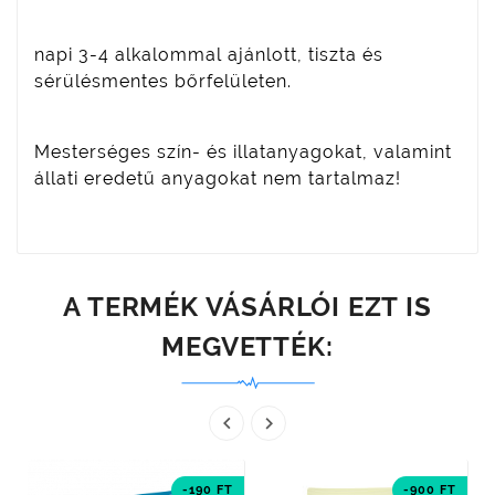
napi 3-4 alkalommal ajánlott, tiszta és
sérülésmentes bőrfelületen.
Mesterséges szín- és illatanyagokat, valamint
állati eredetű anyagokat nem tartalmaz!
A TERMÉK VÁSÁRLÓI EZT IS
MEGVETTÉK:


-190 FT
-900 FT