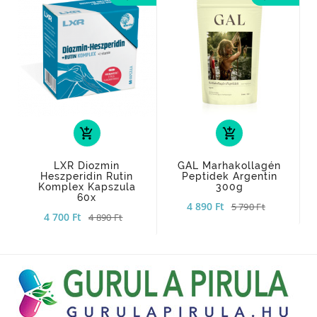
add_shopping_cart
add_shopping_cart
LXR Diozmin
GAL Marhakollagén
Heszperidin Rutin
Peptidek Argentin
Komplex Kapszula
300g
60x
4 890 Ft
5 790 Ft
4 700 Ft
4 890 Ft