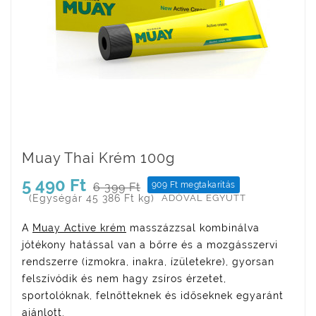
Muay Thai Krém 100g
5 490 Ft
909 Ft megtakarítás
6 399 Ft
(Egységár 45 386 Ft kg)
ADÓVAL EGYÜTT
A
Muay Active krém
masszázzsal kombinálva
jótékony hatással van a bőrre és a mozgásszervi
rendszerre (izmokra, inakra, ízületekre), gyorsan
felszívódik és nem hagy zsíros érzetet,
sportolóknak, felnőtteknek és időseknek egyaránt
ajánlott.