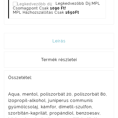
Legkedvezőbb Díj:
MPL
Csomagpont Csak
1090 Ft!
MPL Házhozszállítás Csak
1650Ft
Leírás
Termék részletei
Összetétel:
Aqua, mentol, poliszorbát 20, poliszorbát 80,
izopropil-alkohol, juniperus communis
gyümölcsolaj, kámfor, dimetil-szulfon,
szorbitán-kaprilát, propándiol, benzoesav,