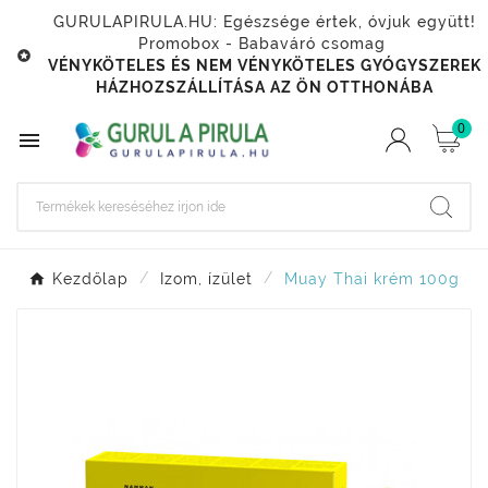
GURULAPIRULA.HU: Egészsége értek, óvjuk együtt!
Promobox - Babaváró csomag

VÉNYKÖTELES ÉS NEM VÉNYKÖTELES GYÓGYSZEREK
HÁZHOZSZÁLLÍTÁSA AZ ÖN OTTHONÁBA
0

Kezdőlap
Izom, ízület
Muay Thai krém 100g