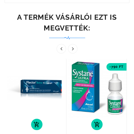
A TERMÉK VÁSÁRLÓI EZT IS
MEGVETTÉK:


-790 FT
add_shopping_cart
add_shopping_cart