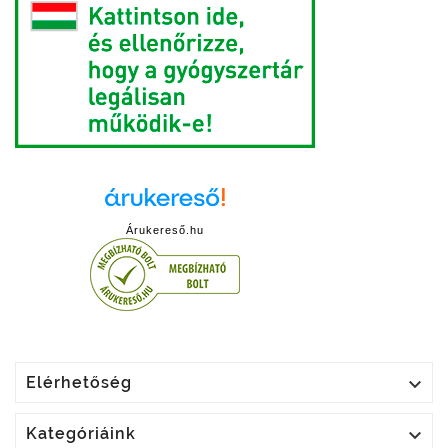
Árukereső.hu

Elérhetőség

Kategóriáink