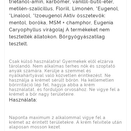
trietanol-amin, karbomer, vanillil-butil-éter,
metilén-szalicillus, Floriil, Limonén, *Eugenol,
*Linalool, *Izoeugenol Aktív összetevők:
mentol, boróka, MSM + champhor, Eugenia
Caryophyllus virágolaj A termékeket nem
tesztelték állatokon. Bőrgyógyászatilag
tesztelt.
Csak külső használatra! Gyermekek elől elzárva
tárolandó. Nem alkalmas terhes nők és szoptató
anyák számára. Kerülje a szemmel és
nyálkahártyával való közvetlen érintkezést. Ne
használja a krémet sérült bőrön. Ha kellemetlen
bőrirritáció lép fel, hagyja abba a krém
használatát, és forduljon orvosához. Ne vigye fel a
krémet a bőr nagy területeire.
Használata:
Naponta maximum 2 alkalommal vigye fel a
krémet az érintett területekre. A krém felvitele után
alaposan mosson kezet.