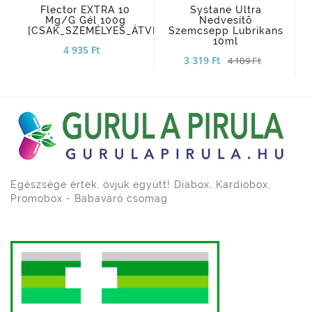
Flector EXTRA 10
Systane Ultra
Mg/g Gél 100g
Nedvesítõ
[CSAK_SZEMÉLYES_ÁTVÉTEL]
Szemcsepp Lubrikans
10ml
4 935 Ft
3 319 Ft
4 109 Ft
Egészsége értek, óvjuk együtt! Diabox, Kardiobox,
Promobox - Babaváró csomag