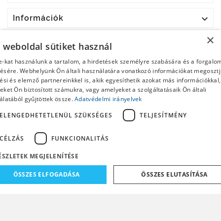

Információk
×

Fiókod
a weboldal sütiket használ
e-kat használunk a tartalom, a hirdetések személyre szabására és a forgalo
Hírlevél
ésére. Webhelyünk Ön általi használatára vonatkozó információkat megoszt
ési és elemző partnereinkkel is, akik egyesíthetik azokat más információkkal,
ket Ön biztosított számukra, vagy amelyeket a szolgáltatásaik Ön általi
OK
álatából gyűjtöttek össze.
Adatvédelmi irányelvek
ELENGEDHETETLENÜL SZÜKSÉGES
TELJESÍTMÉNY
Bármikor leiratkozhatsz. Ehhez keresd meg az elérhetőségi
adatainkat a jogi nyilatkozatban.
CÉLZÁS
FUNKCIONALITÁS
Elolvastam és elfogadom az
Általános Szerződési
Feltételeket
és az
Adatkezelési tájékoztatót
ÉSZLETEK MEGJELENÍTÉSE
ÖSSZES ELFOGADÁSA
ÖSSZES ELUTASÍTÁSA
© 2024 Gurulapirula.hu
lengedhetetlenül szükséges
Teljesítmény
Célzás
Funkcionalit