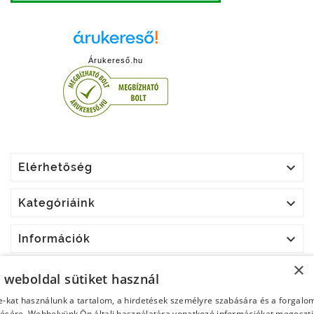
Árukereső.hu

Elérhetőség

Kategóriáink

Információk
×

Fiókod
a weboldal sütiket használ
e-kat használunk a tartalom, a hirdetések személyre szabására és a forgalo
Hírlevél
ésére. Webhelyünk Ön általi használatára vonatkozó információkat megoszt