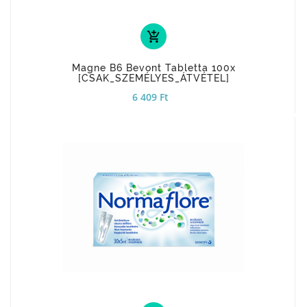
add_shopping_cart
Magne B6 Bevont Tabletta 100x
[CSAK_SZEMÉLYES_ÁTVÉTEL]
6 409 Ft