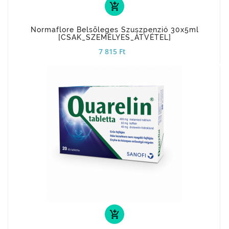
add_shopping_cart
Normaflore Belsõleges Szuszpenzió 30x5ml
[CSAK_SZEMÉLYES_ÁTVÉTEL]
7 815 Ft
add_shopping_cart