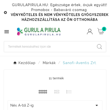
GURULAPIRULA.HU: Egészsége értek, óvjuk együtt!
Promobox - Babaváró csomag

VÉNYKÖTELES ÉS NEM VÉNYKÖTELES GYÓGYSZEREK
HÁZHOZSZÁLLÍTÁSA AZ ÖN OTTHONÁBA
0

Kezdőlap
Márkák
Sanofi-Aventis Zrt.
11 termék

Név, A-tól Z-ig