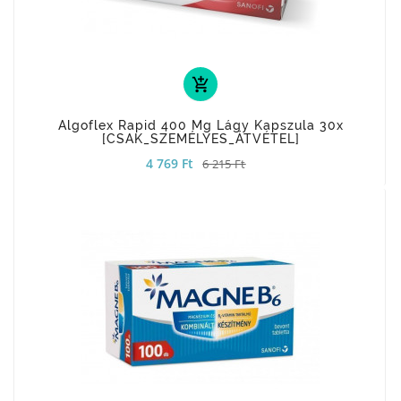
add_shopping_cart
Algoflex Rapid 400 Mg Lágy Kapszula 30x
[CSAK_SZEMÉLYES_ÁTVÉTEL]
4 769 Ft
6 215 Ft