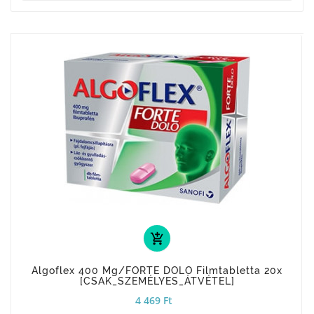
add_shopping_cart
Algoflex 400 Mg/FORTE DOLO Filmtabletta 20x
[CSAK_SZEMÉLYES_ÁTVÉTEL]
4 469 Ft