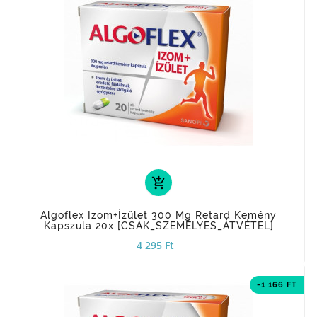
add_shopping_cart
Algoflex Izom+ízület 300 Mg Retard Kemény
Kapszula 20x [CSAK_SZEMÉLYES_ÁTVÉTEL]
4 295 Ft
-1 166 FT