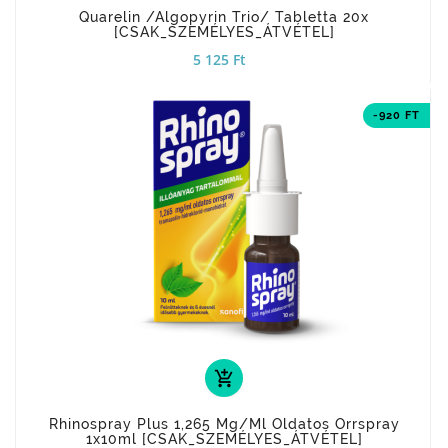
Quarelin /Algopyrin Trio/ Tabletta 20x
[CSAK_SZEMÉLYES_ÁTVÉTEL]
5 125 Ft
-920 FT
add_shopping_cart
Rhinospray Plus 1,265 Mg/ml Oldatos Orrspray
1x10ml [CSAK_SZEMÉLYES_ÁTVÉTEL]