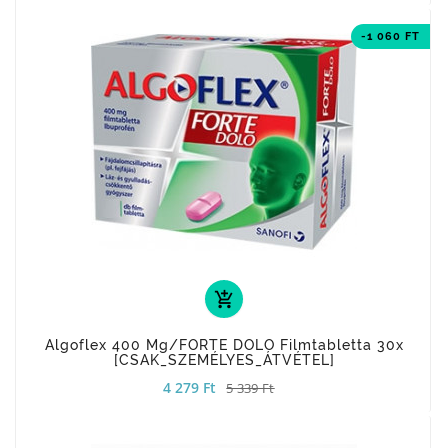
-1 060 FT
add_shopping_cart
Algoflex 400 Mg/FORTE DOLO Filmtabletta 30x
[CSAK_SZEMÉLYES_ÁTVÉTEL]
4 279 Ft
5 339 Ft