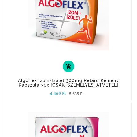
add_shopping_cart
Algoflex Izom+ízület 300mg Retard Kemény
Kapszula 30x [CSAK_SZEMÉLYES_ÁTVÉTEL]
4 469 Ft
5 635 Ft