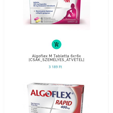
add_shopping_cart
Algoflex M Tabletta 6x+6x
[CSAK_SZEMÉLYES_ÁTVÉTEL]
3 189 Ft