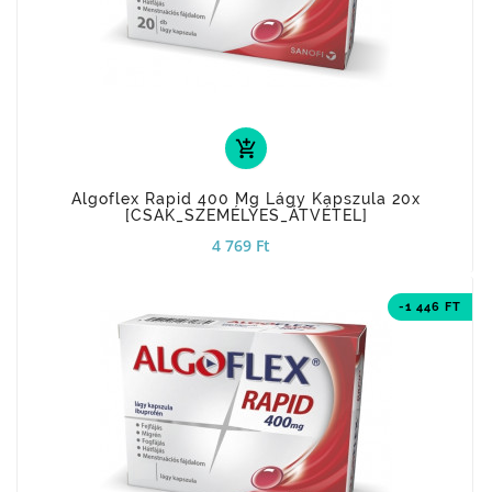
add_shopping_cart
Algoflex Rapid 400 Mg Lágy Kapszula 20x
[CSAK_SZEMÉLYES_ÁTVÉTEL]
4 769 Ft
-1 446 FT