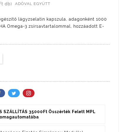
Ft db)
ADÓVAL EGYÜTT
gészítő lágyzselatin kapszula, adagonként 1000
DHA Omega-3 zsírsavtartalommal, hozzáadott E-
 SZÁLLÍTÁS 35000Ft Összérték Felett MPL
somagautomatába