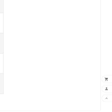


