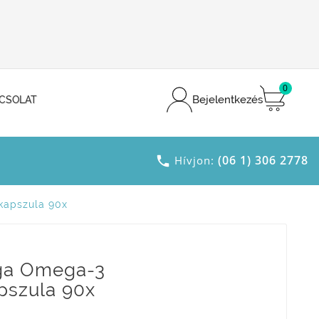
0
Bejelentkezés
CSOLAT
(06 1) 306 2778

Hívjon:
kapszula 90x
ga Omega-3
pszula 90x