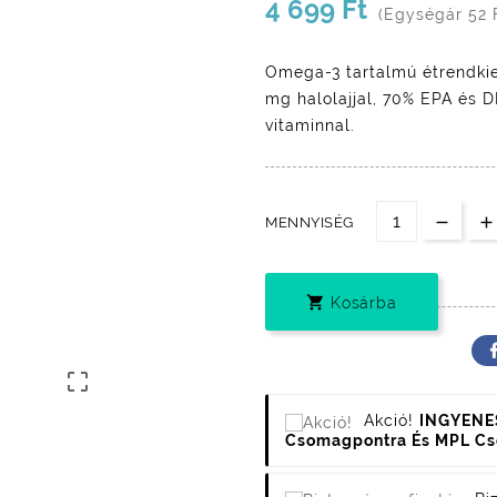
4 699 Ft
(Egységár 52 
Omega-3 tartalmú étrendkie
mg halolajjal, 70% EPA és 
vitaminnal.
MENNYISÉG

Kosárba

Akció!
INGYENES
Csomagpontra És MPL C