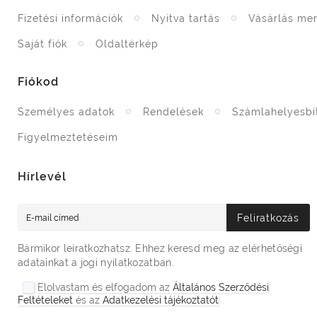
Fizetési információk
Nyitva tartás
Vásárlás me
Saját fiók
Oldaltérkép
Fiókod
Személyes adatok
Rendelések
Számlahelyesbí
Figyelmeztetéseim
Hírlevél
Feliratkozás
Bármikor leiratkozhatsz. Ehhez keresd meg az elérhetőségi
adatainkat a jogi nyilatkozatban.
Elolvastam és elfogadom az
Általános Szerződési
Feltételeket
és az
Adatkezelési tájékoztatót