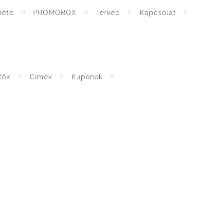
nete
PROMOBOX
Térkép
Kapcsolat
tők
Címek
Kuponok