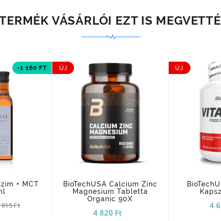
 TERMÉK VÁSÁRLÓI EZT IS MEGVETTÉ
-1 160 FT
ÚJ
ÚJ
add_shopping_cart
add_shopping_cart
nzim + MCT
BioTechUSA Calcium Zinc
BioTechU
ml
Magnesium Tabletta
Kapsz
Organic 90X
4 6
 915 Ft
4 820 Ft