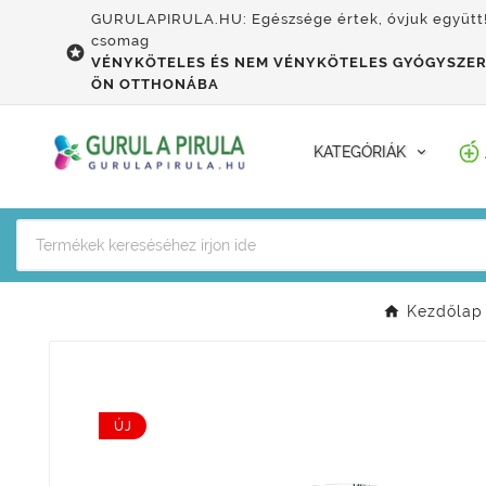
GURULAPIRULA.HU: Egészsége értek, óvjuk együtt
csomag

VÉNYKÖTELES ÉS NEM VÉNYKÖTELES GYÓGYSZER
ÖN OTTHONÁBA
KATEGÓRIÁK
Kezdőlap
ÚJ