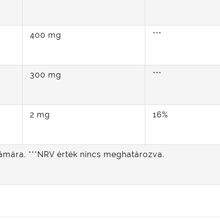
400 mg
***
300 mg
***
2 mg
16%
 számára. ***NRV érték nincs meghatározva.