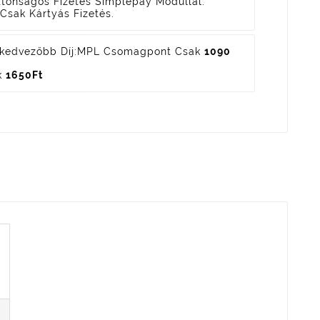
ztonságos Fizetés
Simplepay Modullal.
Csak Kártyás Fizetés.
kedvezőbb Díj:
MPL Csomagpont Csak
1090
k
1650Ft