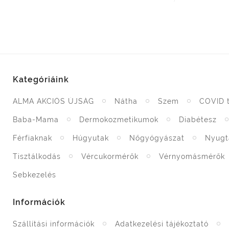
Kategóriáink
ALMA AKCIÓS ÚJSÁG
Nátha
Szem
COVID 
Baba-Mama
Dermokozmetikumok
Diabétesz
Férfiaknak
Húgyutak
Nőgyógyászat
Nyugt
Tisztálkodás
Vércukormérők
Vérnyomásmérők
Sebkezelés
Információk
Szállítási információk
Adatkezelési tájékoztató