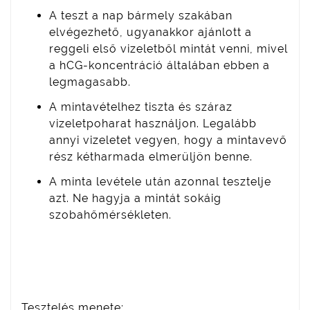
A teszt a nap bármely szakában
elvégezhető, ugyanakkor ajánlott a
reggeli első vizeletből mintát venni, mivel
a hCG-koncentráció általában ebben a
legmagasabb.
A mintavételhez tiszta és száraz
vizeletpoharat használjon. Legalább
annyi vizeletet vegyen, hogy a mintavevő
rész kétharmada elmerüljön benne.
A minta levétele után azonnal tesztelje
azt. Ne hagyja a mintát sokáig
szobahőmérsékleten.
Tesztelés menete: