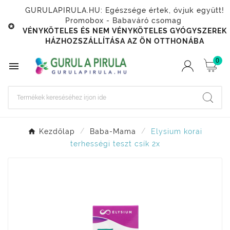
GURULAPIRULA.HU: Egészsége értek, óvjuk együtt!
Promobox - Babaváró csomag

VÉNYKÖTELES ÉS NEM VÉNYKÖTELES GYÓGYSZEREK
HÁZHOZSZÁLLÍTÁSA AZ ÖN OTTHONÁBA
0

Kezdőlap
Baba-Mama
Elysium korai
terhességi teszt csík 2x