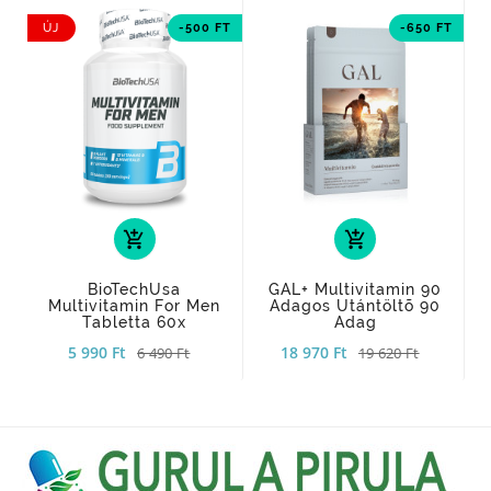
ÚJ
-500 FT
-650 FT
add_shopping_cart
add_shopping_cart
BioTechUsa
GAL+ Multivitamin 90
Multivitamin For Men
Adagos Utántöltõ 90
Tabletta 60x
Adag
5 990 Ft
18 970 Ft
6 490 Ft
19 620 Ft