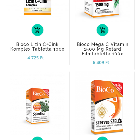
add_shopping_cart
add_shopping_cart
Bioco Lizin C+Cink
Bioco Mega C Vitamin
Komplex Tabletta 100x
1500 Mg Retard
Filmtabletta 100x
4 725 Ft
6 409 Ft