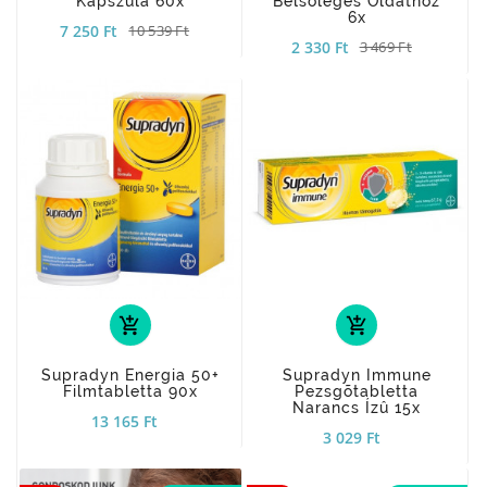
Kapszula 60x
Belsõleges Oldathoz
6x
7 250 Ft
10 539 Ft
2 330 Ft
3 469 Ft
add_shopping_cart
add_shopping_cart
Supradyn Energia 50+
Supradyn Immune
Filmtabletta 90x
Pezsgõtabletta
Narancs Ízû 15x
13 165 Ft
3 029 Ft