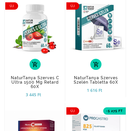
ÚJ
ÚJ
add_shopping_cart
add_shopping_cart
NaturTanya Szerves C
NaturTanya Szerves
Ultra 1500 Mg Retard
Szelén Tabletta 60X
60X
1 616 Ft
3 445 Ft
ÚJ
-5 275 FT