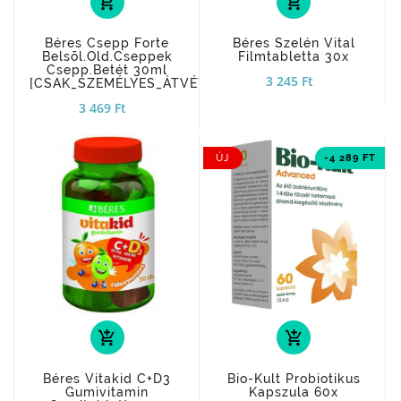
add_shopping_cart
add_shopping_cart
Béres Csepp Forte
Béres Szelén Vital
Belsõl.old.cseppek
Filmtabletta 30x
Csepp.betét 30ml
3 245 Ft
[CSAK_SZEMÉLYES_ÁTVÉTEL]
3 469 Ft
ÚJ
-4 289 FT
add_shopping_cart
add_shopping_cart
Béres Vitakid C+D3
Bio-Kult Probiotikus
Gumivitamin
Kapszula 60x