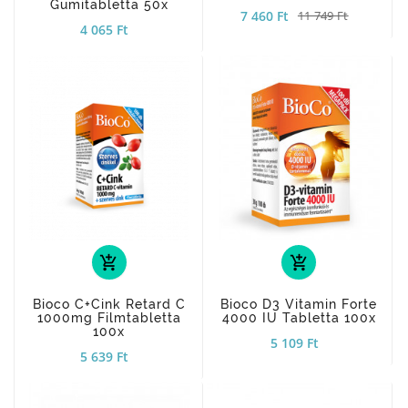
Gumitabletta 50x
7 460 Ft
11 749 Ft
4 065 Ft
add_shopping_cart
add_shopping_cart
Bioco C+Cink Retard C
Bioco D3 Vitamin Forte
1000mg Filmtabletta
4000 IU Tabletta 100x
100x
5 109 Ft
5 639 Ft