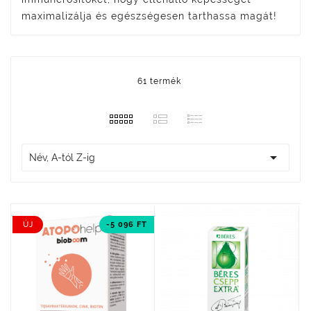
maximalizálja és egészségesen tarthassa magát!
61 termék

Név, A-tól Z-ig
ÚJ
-5 096 FT