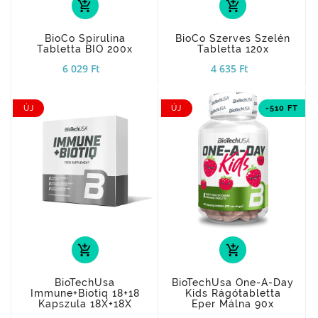
add_shopping_cart
add_shopping_cart
BioCo Spirulina
BioCo Szerves Szelén
Tabletta BIO 200x
Tabletta 120x
6 029 Ft
4 635 Ft
ÚJ
ÚJ
-510 FT
add_shopping_cart
add_shopping_cart
BioTechUsa
BioTechUsa One-A-Day
Immune+Biotiq 18+18
Kids Rágótabletta
Kapszula 18X+18X
Eper Málna 90x