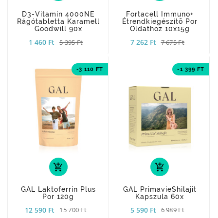
D3-Vitamin 4000NE
Fortacell Immuno+
Rágótabletta Karamell
Étrendkiegészítõ Por
Goodwill 90x
Oldathoz 10x15g
1 460 Ft
7 262 Ft
5 395 Ft
7 675 Ft
-3 110 FT
-1 399 FT
add_shopping_cart
add_shopping_cart
GAL Laktoferrin Plus
GAL PrimavieShilajit
Por 120g
Kapszula 60x
12 590 Ft
5 590 Ft
15 700 Ft
6 989 Ft