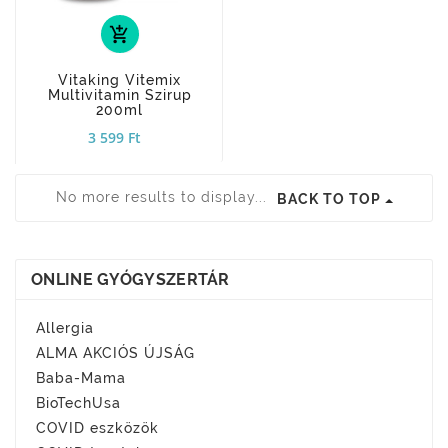
add_shopping_cart
Vitaking Vitemix
Multivitamin Szirup
200ml
3 599 Ft
No more results to display...
BACK TO TOP
ONLINE GYÓGYSZERTÁR
Allergia
ALMA AKCIÓS ÚJSÁG
Baba-Mama
BioTechUsa
COVID eszközök