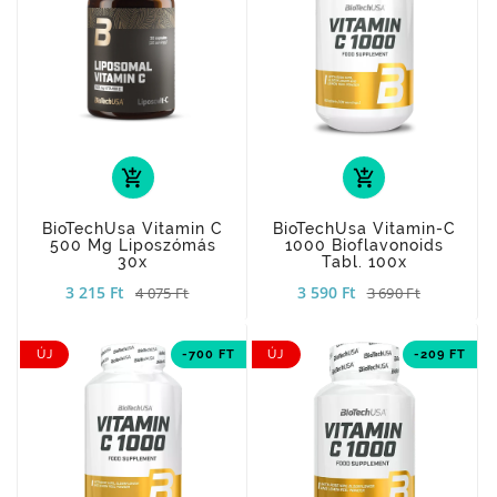
add_shopping_cart
add_shopping_cart
BioTechUsa Vitamin C
BioTechUsa Vitamin-C
500 Mg Liposzómás
1000 Bioflavonoids
30x
Tabl. 100x
3 215 Ft
3 590 Ft
4 075 Ft
3 690 Ft
ÚJ
-700 FT
ÚJ
-209 FT