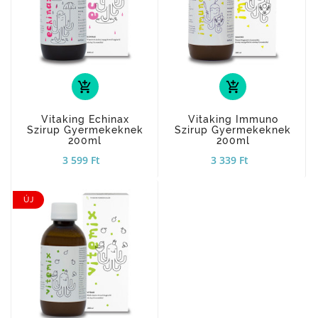
add_shopping_cart
add_shopping_cart
Vitaking Echinax
Vitaking Immuno
Szirup Gyermekeknek
Szirup Gyermekeknek
200ml
200ml
3 599 Ft
3 339 Ft
ÚJ