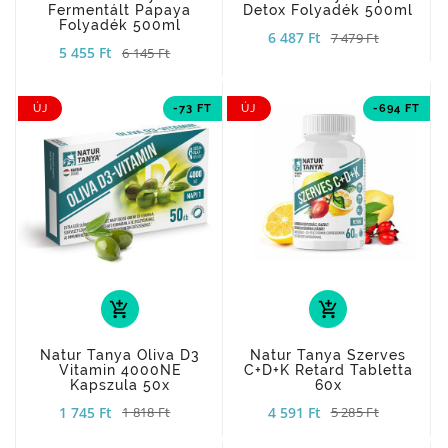
Fermentált Papaya
Detox Folyadék 500ml
Folyadék 500ml
6 487 Ft
7 479 Ft
5 455 Ft
6 145 Ft
ÚJ
-73 FT
ÚJ
-694 FT
add_shopping_cart
add_shopping_cart
Natur Tanya Oliva D3
Natur Tanya Szerves
Vitamin 4000NE
C+D+K Retard Tabletta
Kapszula 50x
60x
1 745 Ft
4 591 Ft
1 818 Ft
5 285 Ft