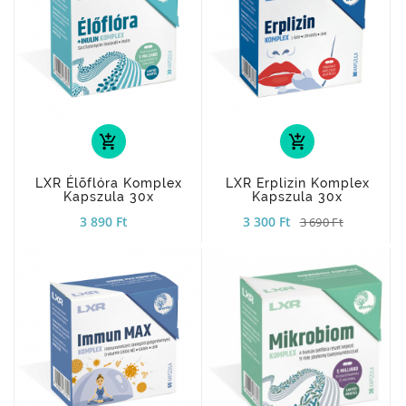
add_shopping_cart
add_shopping_cart
LXR Élõflóra Komplex
LXR Erplizin Komplex
Kapszula 30x
Kapszula 30x
3 890 Ft
3 300 Ft
3 690 Ft