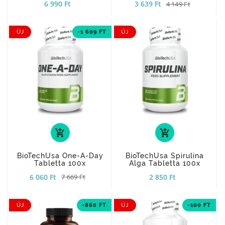
6 990 Ft
3 639 Ft
4 149 Ft
ÚJ
-1 609 FT
ÚJ
add_shopping_cart
add_shopping_cart
BioTechUsa One-A-Day
BioTechUsa Spirulina
Tabletta 100x
Alga Tabletta 100x
6 060 Ft
2 850 Ft
7 669 Ft
ÚJ
-860 FT
ÚJ
-100 FT