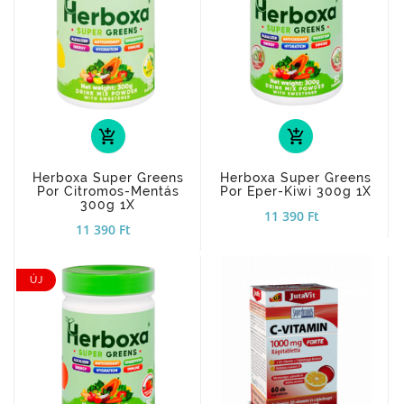
add_shopping_cart
add_shopping_cart
Herboxa Super Greens
Herboxa Super Greens
Por Citromos-Mentás
Por Eper-Kiwi 300g 1X
300g 1X
11 390 Ft
11 390 Ft
ÚJ