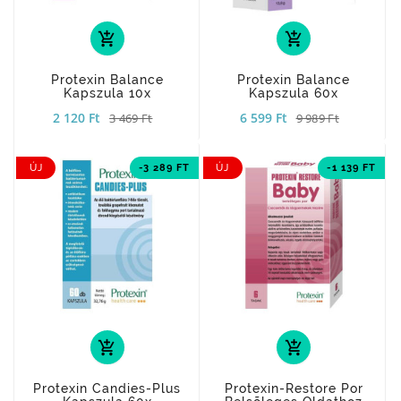
add_shopping_cart
add_shopping_cart
Protexin Balance
Protexin Balance
Kapszula 10x
Kapszula 60x
2 120 Ft
6 599 Ft
3 469 Ft
9 989 Ft
ÚJ
-3 289 FT
ÚJ
-1 139 FT
add_shopping_cart
add_shopping_cart
Protexin Candies-Plus
Protexin-Restore Por