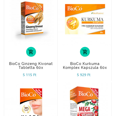
add_shopping_cart
add_shopping_cart
BioCo Ginzeng Kivonat
BioCo Kurkuma
Tabletta 60x
Komplex Kapszula 60x
5 115 Ft
5 929 Ft