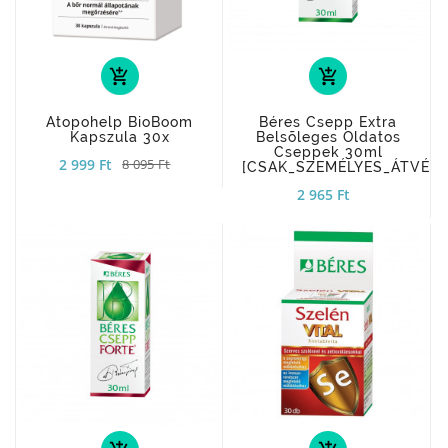
add_shopping_cart
add_shopping_cart
Atopohelp BioBoom
Béres Csepp Extra
Kapszula 30x
Belsõleges Oldatos
Cseppek 30ml
2 999 Ft
8 095 Ft
[CSAK_SZEMÉLYES_ÁTVÉTE
2 965 Ft