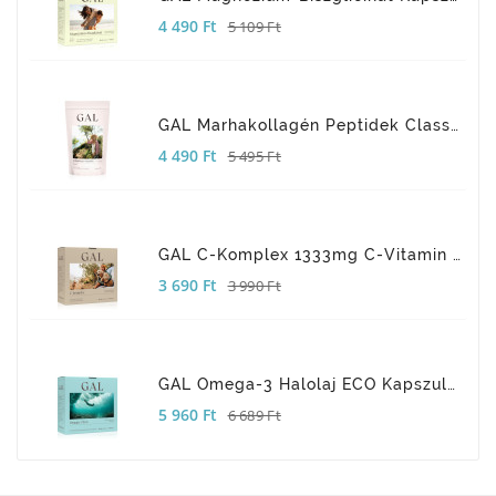
Normál
Ár
4 490 Ft
5 109 Ft
ár
GAL Marhakollagén Peptidek Classic 300g
Normál
Ár
4 490 Ft
5 495 Ft
ár
GAL C-Komplex 1333mg C-Vitamin Kapszula 90x
Normál
Ár
3 690 Ft
3 990 Ft
ár
GAL Omega-3 Halolaj ECO Kapszula 60x
Normál
Ár
5 960 Ft
6 689 Ft
ár