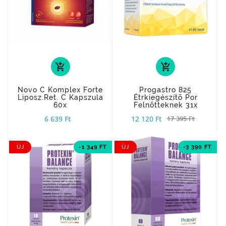
add_shopping_cart
add_shopping_cart
Novo C Komplex Forte
Progastro 825
Liposz.ret. C Kapszula
Étrkiegészítõ Por
60x
Felnõtteknek 31x
6 639 Ft
12 120 Ft
17 395 Ft
ÚJ
-1 349 FT
ÚJ
-3 390 FT