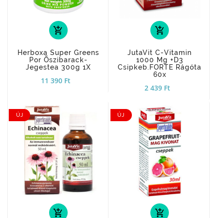
add_shopping_cart
add_shopping_cart
Herboxa Super Greens
JutaVit C-Vitamin
Por Õszibarack-
1000 Mg +D3
Jegestea 300g 1X
Csipkeb.FORTE Rágóta
60x
11 390 Ft
2 439 Ft
ÚJ
ÚJ
add_shopping_cart
add_shopping_cart