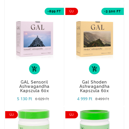
-899 FT
ÚJ
-3 500 FT
add_shopping_cart
add_shopping_cart
GAL Sensoril
Gal Shoden
Ashwagandha
Ashwagandha
Kapszula 60x
Kapszula 60x
5 130 Ft
4 999 Ft
6 029 Ft
8 499 Ft
ÚJ
ÚJ