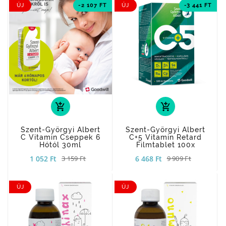
ÚJ
-2 107 FT
ÚJ
-3 441 FT
add_shopping_cart
add_shopping_cart
Szent-Györgyi Albert
Szent-Györgyi Albert
C Vitamin Cseppek 6
C+5 Vitamin Retard
Hótól 30ml
Filmtablet 100x
1 052 Ft
6 468 Ft
3 159 Ft
9 909 Ft
ÚJ
ÚJ