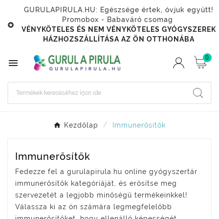
GURULAPIRULA.HU: Egészsége értek, óvjuk együtt!
Promobox - Babaváró csomag

VÉNYKÖTELES ÉS NEM VÉNYKÖTELES GYÓGYSZEREK
HÁZHOZSZÁLLÍTÁSA AZ ÖN OTTHONÁBA
0

Kezdőlap
Immunerősítők
Immunerősítők
Fedezze fel a gurulapirula.hu online gyógyszertár
immunerősítők kategóriáját, és erősítse meg
szervezetét a legjobb minőségű termékeinkkel!
Válassza ki az ön számára legmegfelelőbb
immunerősítőket, hogy ellenálló képességét