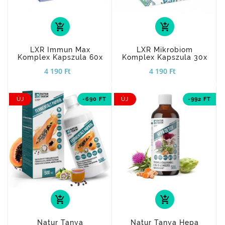
add_shopping_cart
add_shopping_cart
LXR Immun Max
LXR Mikrobiom
Komplex Kapszula 60x
Komplex Kapszula 30x
4 190 Ft
4 190 Ft
ÚJ
-690 FT
ÚJ
-992 FT
add_shopping_cart
add_shopping_cart
Natur Tanya
Natur Tanya Hepa