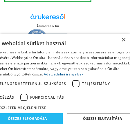
Árukereső.hu
×
a weboldal sütiket használ
e-kat használunk a tartalom, a hirdetések személyre szabására és a forgalo
ésére. Webhelyünk Ön általi használatára vonatkozó információkat megoszt
ési és elemző partnereinkkel is, akik egyesíthetik azokat más információkkal,
ket Ön biztosított számukra, vagy amelyeket a szolgáltatásaik Ön általi

Elérhetőség
álatából gyűjtöttek össze.
Adatvédelmi irányelvek
ELENGEDHETETLENÜL SZÜKSÉGES
TELJESÍTMÉNY

Kategóriáink
CÉLZÁS
FUNKCIONALITÁS

Információk
ÉSZLETEK MEGJELENÍTÉSE

Fiókod
ÖSSZES ELFOGADÁSA
ÖSSZES ELUTASÍTÁSA
Hírlevél