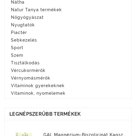
Nátha
Natur Tanya termékek
Nőgyógyászat
Nyugtatók
Piactér
Sebkezelés
Sport
Szem
Tisztálkodás
Vércukormérők
Vérnyomásmérők
Vitaminok gyerekeknek
Vitaminok, nyomelemek
LEGNÉPSZERŰBB TERMÉKEK
GAL Magnézium-Biszglicinát Kapszula 90x