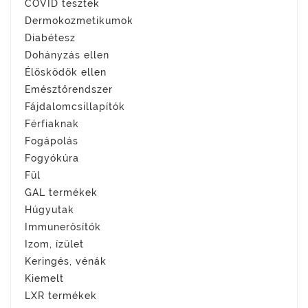
COVID tesztek
Dermokozmetikumok
Diabétesz
Dohányzás ellen
Élősködők ellen
Emésztőrendszer
Fájdalomcsillapítók
Férfiaknak
Fogápolás
Fogyókúra
Fül
GAL termékek
Húgyutak
Immunerősítők
Izom, ízület
Keringés, vénák
Kiemelt
LXR termékek