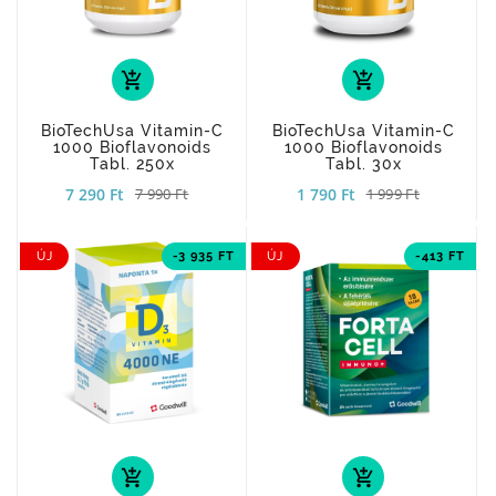
add_shopping_cart
add_shopping_cart
BioTechUsa Vitamin-C
BioTechUsa Vitamin-C
1000 Bioflavonoids
1000 Bioflavonoids
Tabl. 250x
Tabl. 30x
7 290 Ft
1 790 Ft
7 990 Ft
1 999 Ft
ÚJ
-3 935 FT
ÚJ
-413 FT
add_shopping_cart
add_shopping_cart