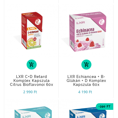
add_shopping_cart
add_shopping_cart
LXR C+D Retard
LXR Echiancea + B-
Komplex Kapszula
Glükán + D Komplex
Citrus Bioflavonoi 60x
Kapszula 60x
2 990 Ft
4 190 Ft
-390 FT