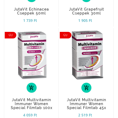
JutaVit Echinacea
JutaVit Grapefruit
Cseppek 50ml
Cseppek 30ml
1 739 Ft
1 905 Ft
ÚJ
ÚJ
add_shopping_cart
add_shopping_cart
JutaVit Multivitamin
JutaVit Multivitamin
Immuner Women
Immuner Women
Special Filmtab 100x
Special Filmtab 45x
4 059 Ft
2 519 Ft