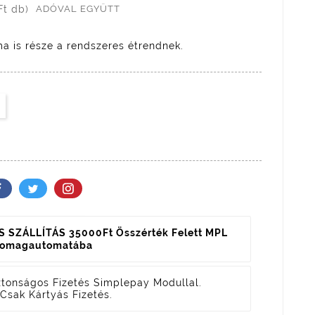
Ft db)
ADÓVAL EGYÜTT
ma is része a rendszeres étrendnek.
 SZÁLLÍTÁS 35000Ft Összérték Felett MPL
somagautomatába
ztonságos Fizetés
Simplepay Modullal.
Csak Kártyás Fizetés.