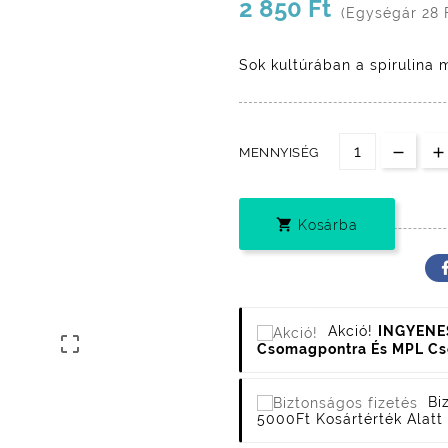
2 850 Ft
(Egységár 28 
Sok kultúrában a spirulina 
MENNYISÉG

Kosárba
Akció!
INGYENES

Csomagpontra És MPL C
Bi
5000Ft Kosártérték Alatt 