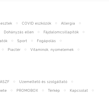
tesztek
COVID eszközök
Allergia
Dohányzás ellen
Fájdalomcsillapítók
atók
Sport
Fogápolás
Piactér
Vitaminok, nyomelemek
ÁSZF
Üzemeltető és szolgáltató
nete
PROMOBOX
Térkép
Kapcsolat