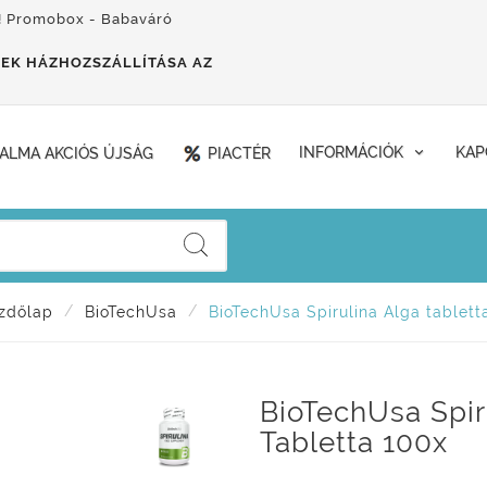
! Promobox - Babaváró
EK HÁZHOZSZÁLLÍTÁSA AZ
ALMA AKCIÓS ÚJSÁG
PIACTÉR
INFORMÁCIÓK
KAP
zdőlap
BioTechUsa
BioTechUsa Spirulina Alga tablett
BioTechUsa Spir
Tabletta 100x