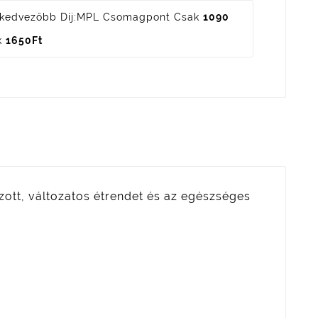
kedvezőbb Díj:
MPL Csomagpont Csak
1090
k
1650Ft
ozott, változatos étrendet és az egészséges