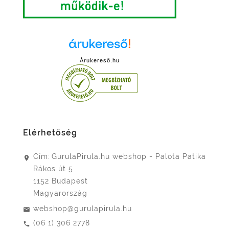
Árukereső.hu
Elérhetőség
Cím:
GurulaPirula.hu webshop - Palota Patika
Rákos út 5.
1152 Budapest
Magyarország
webshop@gurulapirula.hu
(06 1) 306 2778