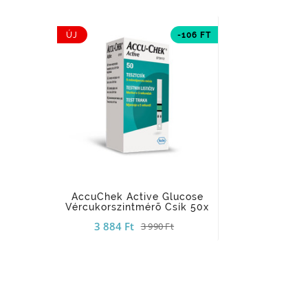
ÚJ
-106 FT
add_shopping_cart
AccuChek Active Glucose
Vércukorszintmérõ Csík 50x
3 884 Ft
3 990 Ft