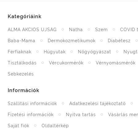
Kategóriáink
ALMA AKCIÓS ÚJSÁG
Nátha
Szem
COVID 
Baba-Mama
Dermokozmetikumok
Diabétesz
Férfiaknak
Húgyutak
Nőgyógyászat
Nyugt
Tisztálkodás
Vércukormérők
Vérnyomásmérők
Sebkezelés
Információk
Szállítási információk
Adatkezelési tájékoztató
Fizetési információk
Nyitva tartás
Vásárlás me
Saját fiók
Oldaltérkép