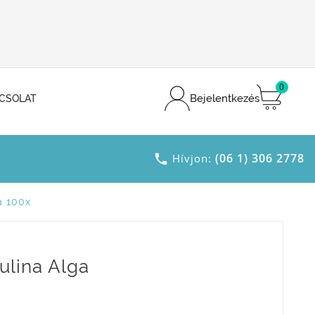
0
Bejelentkezés
CSOLAT
(06 1) 306 2778

Hívjon:
a 100x
ulina Alga