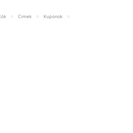
tők
Címek
Kuponok