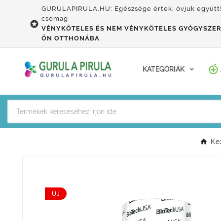
GURULAPIRULA.HU: Egészsége értek, óvjuk együtt
csomag

VÉNYKÖTELES ÉS NEM VÉNYKÖTELES GYÓGYSZER
ÖN OTTHONÁBA
KATEGÓRIÁK
Ke
ÚJ